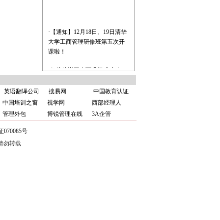
·
【通知】12月18日、19日清华
大学工商管理研修班第五次开
课啦！
·
亿搜培训网全面升级成功改
版！
英语翻译公司
搜易网
中国教育认证
中国培训之窗
视学网
西部经理人
管理外包
博锐管理在线
3A企管
证070085号
同意请勿转载