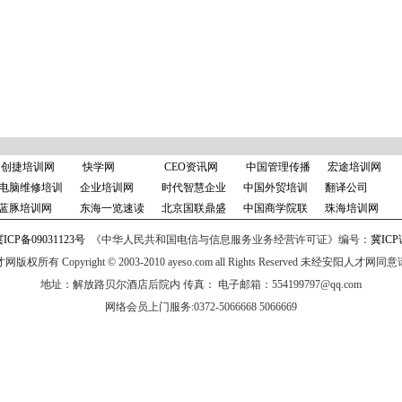
创捷培训网
快学网
CEO资讯网
中国管理传播
宏途培训网
电脑维修培训
企业培训网
时代智慧企业
中国外贸培训
翻译公司
蓝豚培训网
东海一览速读
北京国联鼎盛
中国商学院联
珠海培训网
ICP备09031123号
《中华人民共和国电信与信息服务业务经营许可证》编号：
冀ICP
版权所有 Copyright © 2003-2010 ayeso.com all Rights Reserved 未经安阳人才网
地址：解放路贝尔酒店后院内 传真： 电子邮箱：554199797@qq.com
网络会员上门服务:0372-5066668 5066669