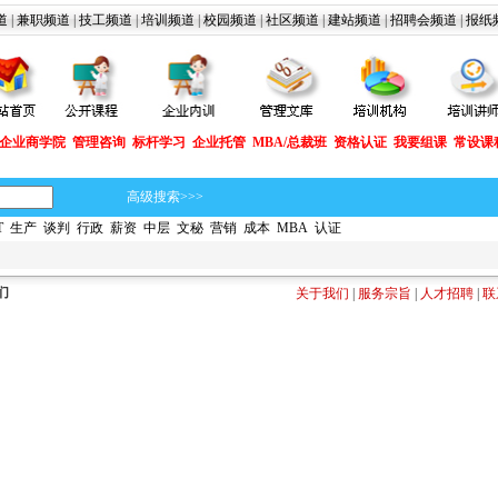
道
|
兼职频道
|
技工频道
|
培训频道
|
校园频道
|
社区频道
|
建站频道
|
招聘会频道
|
报纸
企业商学院
管理咨询
标杆学习
企业托管
MBA/总裁班
资格认证
我要组课
常设课
高级搜索>>>
T
生产
谈判
行政
薪资
中层
文秘
营销
成本
MBA
认证
们
关于我们
|
服务宗旨
|
人才招聘
|
联