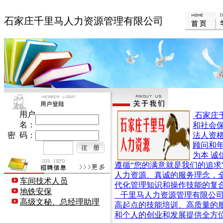
石家庄千里马人力资源管理有限公司
用户
石家庄
名：
和社会
密 码：
法人资
顾问和
为本 诚
遵循“您的满意就是我们的追求
人力资源、真诚的服务理念，
车间技术人员
代化管理知识和操作技能的复
地铁安保
千里马人力资源管理有限公司
高级文秘、总经理助理
高起点的技能培训、高质量的
和个人的创业和发展提供全方