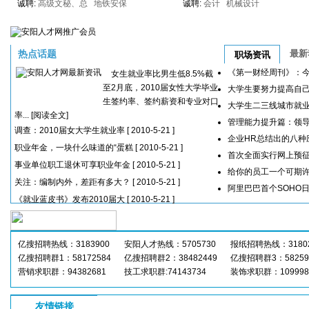
诚聘:
高级文秘、总
地铁安保
诚聘:
会计
机械设计
热点话题
最新
职场资讯
《第一财经周刊》：
女生就业率比男生低8.5%截
至2月底，2010届女性大学毕业
大学生要努力提高自
生签约率、签约薪资和专业对口
大学生二三线城市就
率...
[阅读全文]
管理能力提升篇：领
调查：2010届女大学生就业率
[ 2010-5-21 ]
企业HR总结出的八种
职业年金，一块什么味道的“蛋糕
[ 2010-5-21 ]
首次全面实行网上预
事业单位职工退休可享职业年金
[ 2010-5-21 ]
给你的员工一个可期
关注：编制内外，差距有多大？
[ 2010-5-21 ]
阿里巴巴首个SOHO日
《就业蓝皮书》发布2010届大
[ 2010-5-21 ]
亿搜招聘热线：3183900
安阳人才热线：5705730
报纸招聘热线：31802
亿搜招聘群1：58172584
亿搜招聘群2：38482449
亿搜招聘群3：58259
营销求职群：94382681
技工求职群:74143734
装饰求职群：109998
友情链接