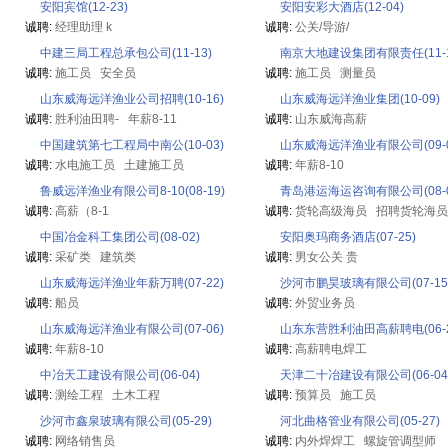
安阳宾馆(12-23)
安阳安彩大酒店(12-04)
诚聘:
经理助理 k
诚聘:
公关/导游/
中建三局工程总承包公司(11-13)
南京大地建设集团有限责任(11-1
诚聘:
施工员
安全员
诚聘:
施工员
测量员
山东威海远洋渔业公司招聘(10-16)
山东威海远洋渔业集团(10-09)
诚聘:
胜利油田聘-
年薪8-11
诚聘:
山东威海高薪
中国建筑第七工程局中南公(10-03)
山东威海远洋渔业有限公司(09-0
诚聘:
水电施工员
土建施工员
诚聘:
年薪8-10
鲁威远洋渔业有限公司8-10(08-19)
青岛港运海运咨询有限公司(08-0
诚聘:
高薪（8-1
诚聘:
货轮高级海员
招聘货轮海员
中国冶金科工集团公司(08-02)
安阳奥玛商务酒店(07-25)
诚聘:
采矿类
建筑类
诚聘:
男女公关 贵
山东威海远洋渔业年薪万聘(07-22)
沙河市鹏昊玻璃有限公司(07-15
诚聘:
船员
诚聘:
外贸业务员
山东威海远洋渔业有限公司(07-06)
山东东营胜利油田高薪聘电(06-2
诚聘:
年薪8-10
诚聘:
高薪聘电焊工
中冶天工建设有限公司(06-04)
天津二十冶建设有限公司(06-04
诚聘:
测绘工程
土木工程
诚聘:
预算员
施工员
沙河市鑫泉玻璃有限公司(05-29)
河北曲格管业有限公司(05-27)
诚聘:
网络销售员
诚聘:
内外焊焊工
螺旋管调型师