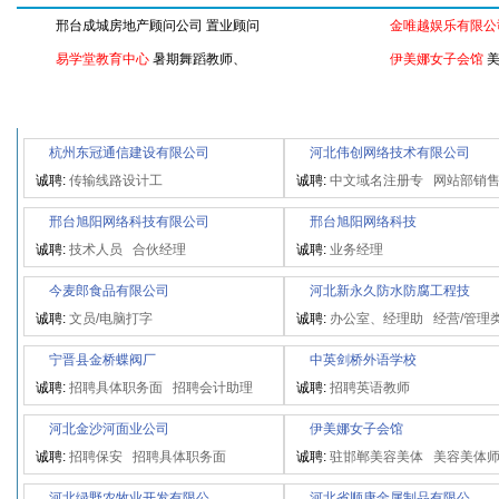
邢台成城房地产顾问公司
置业顾问
金唯越娱乐有限公
易学堂教育中心
暑期舞蹈教师、
伊美娜女子会馆
最新VIP文字招聘
杭州东冠通信建设有限公司
河北伟创网络技术有限公司
诚聘:
传输线路设计工
诚聘:
中文域名注册专
网站部销
邢台旭阳网络科技有限公司
邢台旭阳网络科技
诚聘:
技术人员
合伙经理
诚聘:
业务经理
今麦郎食品有限公司
河北新永久防水防腐工程技
诚聘:
文员/电脑打字
诚聘:
办公室、经理助
经营/管理
宁晋县金桥蝶阀厂
中英剑桥外语学校
诚聘:
招聘具体职务面
招聘会计助理
诚聘:
招聘英语教师
河北金沙河面业公司
伊美娜女子会馆
诚聘:
招聘保安
招聘具体职务面
诚聘:
驻邯郸美容美体
美容美体
河北绿野农牧业开发有限公
河北省顺康金属制品有限公