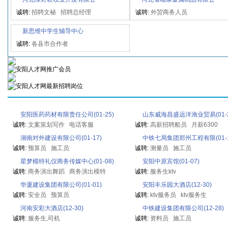
诚聘:
招聘文秘
招聘总经理
诚聘:
外贸商务人员
新思维中学生辅导中心
诚聘:
各县市合作者
安阳医药药材有限责任公司(01-25)
山东威海昌盛远洋渔业贸易(01-2
诚聘:
文案策划写作
电话客服
诚聘:
高薪招聘船员
月薪6300
湖南对外建设有限公司(01-17)
中铁七局集团郑州工程有限(01-1
诚聘:
预算员
施工员
诚聘:
测量员
施工员
星梦模特礼仪商务传媒中心(01-08)
安阳中原宾馆(01-07)
诚聘:
商务演出舞蹈
商务演出模特
诚聘:
服务生ktv
华厦建设集团有限公司(01-01)
安阳丰乐园大酒店(12-30)
诚聘:
安全员
预算员
诚聘:
ktv服务员
ktv服务生
河南安彩大酒店(12-30)
中铁建设集团有限公司(12-28)
诚聘:
服务生,司机
诚聘:
资料员
施工员