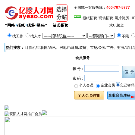
全国统一客服热线：
400-707-5777
报纸招聘
现场招聘
照片简历
H
首页
求职频道
找工作
找人才
不限
热门搜索：
计算机/互联网/通讯
、
房地产/建筑/装饰
、
市场/公关/广告
、
财务/审计/
会员服务
帐 号：
密 码：
忘记密码
个人会员
企业会员