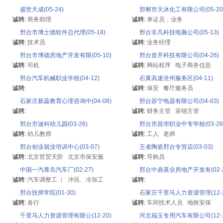
盛世天成(05-24)
邯郸市天沐化工有限公司(05-20
诚聘:
商务助理
诚聘:
单证员，业务
邢台市博士德软件总代理(05-18)
邢台非凡科技电脑公司(05-13)
诚聘:
技术员
诚聘:
业务经理
邢台市博德房地产开发有限(05-10)
邢台首开科技有限公司(04-26)
诚聘:
司机
诚聘:
网站程序
电子商务信息
邢台汽车机械职业学校(04-12)
石黄高速沧州服务区(04-11)
诚聘:
诚聘:
保安
餐厅服务员
石家庄新蕊教育心理咨询中(04-08)
邢台苏宁电器有限公司(04-03)
诚聘:
诚聘:
财务主管
采销主管
邢台市迪科幼儿园(03-26)
邢台市昌华职业中专学校(03-26
诚聘:
幼儿教师
诚聘:
工人
老师
邢台创业就业培训中心(03-07)
王者陶瓷邢台专营店(03-03)
诚聘:
北京世贸天阶
北京市保安服
诚聘:
导购员
中国一汽青岛汽车厂(02-27)
邢台中鼎基业房地产开发有(02-2
诚聘:
汽车调整工（
冲压、冷加工
诚聘:
邢台技师学院(01-30)
石家庄千里马人力资源管理(12-2
诚聘:
各行
诚聘:
车间技术人员
地铁安保
千里马人力资源管理有限公(12-20)
河北福玉专用汽车有限公司(12-1