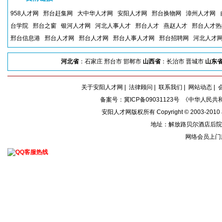
958人才网
邢台赶集网
大中华人才网
安阳人才网
邢台换物网
漳州人才网
台学院
邢台之窗
银河人才网
河北人事人才
邢台人才
燕赵人才
邢台人才热
邢台信息港
邢台人才网
邢台人才网
邢台人事人才网
邢台招聘网
河北人才
河北省
：石家庄 邢台市 邯郸市
山西省
：长治市 晋城市
山东
关于安阳人才网
|
法律顾问
|
联系我们
|
网站动态
|
备案号：
冀ICP备09031123号
《中华人民共和
安阳人才网版权所有 Copyright © 2003-2010
地址：解放路贝尔酒店后院内 传
网络会员上门服务: