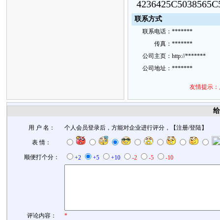
4236425C5038565C
联
系方
式
联
系
电话：
*******
传
真：
*******
公
司主
页：
http://*******
公
司地
址：
*******
友情提示：
给
用 户 名：
个人会员登录后，方能对企业进行评分，【
注册
/
登陆
】
表 情：
顺便打个分：
+2
+5
+10
-2
-5
-10
评论内容：
*