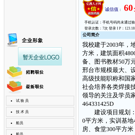
60
诚信值
：
手机认证：手机号码尚未通过验证。 上次
登录次数：7次 登录 I P：123.181.
公
司简
介
我校建于2003年
方米，建筑面积480
备、图书教材50万
邢台市规模最大、
高级技能职称和国家
社会培养各类焊接技
领导的关注及学员
试 验 员
464331425D
建设项目规划：主要
技 术 员
0平方米，实训基地
船员
房、食堂300平方米
船员