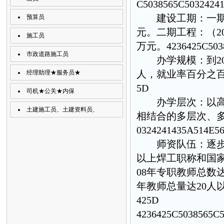
C5038565C5032424
建设工期：一期工程（
预算员
元。二期工程：（20
施工员
万元。
4236425C503
市政道路施工员
办学规模：到200
人，就业率百分之
经理助理★服务员★
5D
司机★公关★内保
办学层次：以高中
土建施工员、土建资料员、
相结合的多层次、
0324241435A514E5
师资队伍：逐步建
以上焊工职称和国家
08年专职教师总数达
年教师总量达20人
425D
4236425C5038565C