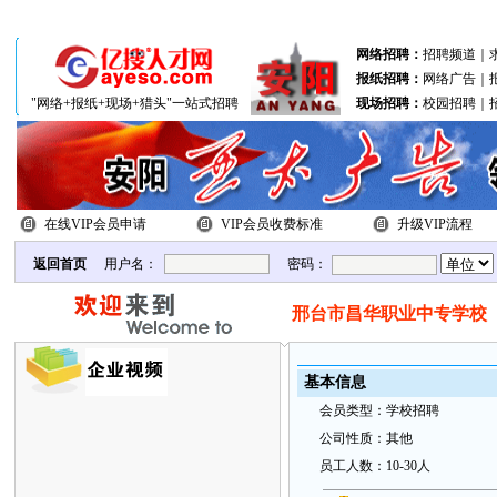
分站联盟：
北关区
文峰区
殷都区
网络招聘：
招聘频道
｜
报纸招聘：
网络广告
｜
"网络+报纸+现场+猎头"一站式招聘
现场招聘：
校园招聘
｜
在线VIP会员申请
VIP会员收费标准
升级VIP流程
返回首页
用户名：
密码：
邢台市昌华职业中专学校
基本
信
息
会
员类
型：
学校招聘
公
司性质：
其他
员
工
人数：
10-30人