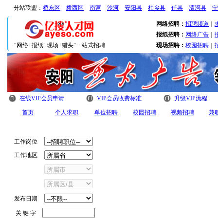
分站联盟：
桥东区
桥西区
南宫
沙河
安阳县
柏乡县
任县
清河县
宁
网络招聘：
招聘频道
｜
报纸招聘：
网络广告
｜
"网络+报纸+现场+猎头"一站式招聘
现场招聘：
校园招聘
｜
在线VIP会员申请
VIP会员收费标准
升级VIP流程
首页
个人求职
单位招聘
校园招聘
视频招聘
兼
在线视频展播
职位搜索
工作岗位
工作地区
发布日期
关 键 字