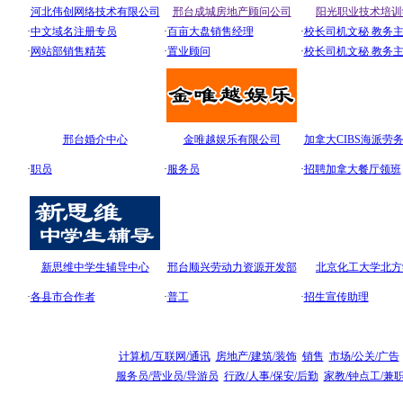
河北伟创网络技术有限公司
邢台成城房地产顾问公司
阳光职业技术培训
·
中文域名注册专员
·
百亩大盘销售经理
·
校长司机文秘 教务
·
网站部销售精英
·
置业顾问
·
校长司机文秘 教务
邢台婚介中心
金唯越娱乐有限公司
加拿大CIBS海派劳
·
职员
·
服务员
·
招聘加拿大餐厅领班
新思维中学生辅导中心
邢台顺兴劳动力资源开发部
北京化工大学北方
·
各县市合作者
·
普工
·
招生宣传助理
行业分类招聘专区
计算机/互联网/通讯
房地产/建筑/装饰
销售
市场/公关/广告
服务员/营业员/导游员
行政/人事/保安/后勤
家教/钟点工/兼
企业招聘
学校招聘