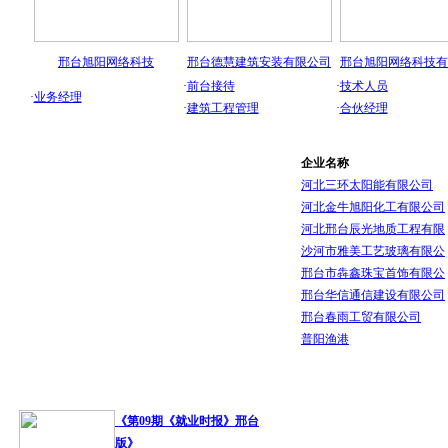
邢台旭阳网络科技
邢台德慧建筑安装有限公司
邢台旭阳网络科技有
·
前台接待
·
技术人员
·
业务经理
·
建筑工程管理
·
合伙经理
现场招聘会
每月定期举办各类专场招聘会 凡是VIP会
企业名称
河北三环太阳能有限公司
河北金牛旭阳化工有限公司
河北邢台辰光地质工程有限
沙河市雅美工艺玻璃有限公
邢台市犇鑫珠宝首饰有限公
邢台华信通信建设有限公司
邢台春雨工贸有限公司
普阳渔港
报纸招聘
《邯郸就业报》电子版招聘： 每月定期免费发行，凡是
《第09期《就业时报》邢台
版》