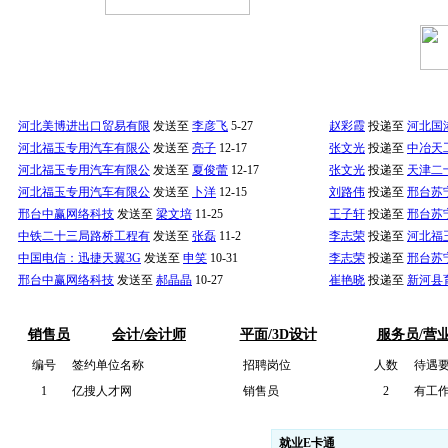
面试通知发送
求职简历投递
更多
河北美博进出口贸易有限
发送至
李彦飞
5-27
赵彩霞
投递至
河北国
河北福玉专用汽车有限公
发送至
亮子
12-17
张文光
投递至
中冶天
河北福玉专用汽车有限公
发送至
夏俊蕾
12-17
张文光
投递至
天津二
河北福玉专用汽车有限公
发送至
卜洋
12-15
刘路伟
投递至
邢台苏
邢台中赢网络科技
发送至
梁文培
11-25
王子轩
投递至
邢台苏
中铁二十三局路桥工程有
发送至
张磊
11-2
李志荣
投递至
河北福
中国电信：迅捷天翼3G
发送至
申笑
10-31
李志荣
投递至
邢台苏
邢台中赢网络科技
发送至
郝晶晶
10-27
崔艳晓
投递至
新河县
订单式（招聘+培训)岗位招聘专区
销售员
会计/会计师
平面/3D设计
服务员/营
编号
签约单位名称
招聘岗位
人数
待遇
1
亿搜人才网
销售员
2
有工作
个人VIP会员在线服务
就业E卡通