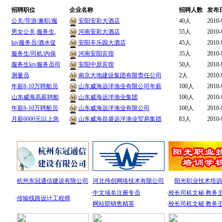
招聘职位
企业名称
招聘人数
发布
公关/导游/兼职/服
安阳安彩大酒店
40人
2010-
男女公关,服务生,
河南安彩大酒店
55人
2010-
ktv服务员/酒水促
安阳丰乐园大酒店
45人
2010-
服务生/司机/内保
河南安阳宾馆
35人
2010-
服务生ktv服务员司
安阳中原宾馆
50人
2010-
测量员
南京大地建设集团有限责任公司
2人
2010-
年薪8-10万聘船员
山东威海远洋渔业有限公司年薪
100人
2010-
山东威海高薪聘船
山东威海远洋渔业集团
100人
2010-
年薪8-10万聘船员
山东威海远洋渔业有限公司
100人
2010-
月薪6000元以上急
山东威海昌盛远洋渔业贸易集团
83人
2010-
普通VIP会员招聘专区
杭州东冠通信建设有限公司
河北伟创网络技术有限公司
阳光职业技术培训
·
中文域名注册专员
·
校长司机文秘 教务
·
传输线路设计工程师
·
网站部销售精英
·
校长司机文秘 教务