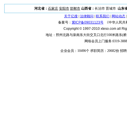
河北省：
石家庄
安阳市
邯郸市
山西省：
长治市 晋城市
山东
关于亿搜
|
法律顾问
|
联系我们
|
网站动态
备案号：
冀ICP备09031123号
《中华人民共
Copyright © 1997-2010 xteso.com all Ri
地址：邢州北路与泉南东大街交叉口北行100米路东(桥东区国
网络会员上门服务:0319-388888
企业会员：10496个 求职简历：20682份 招