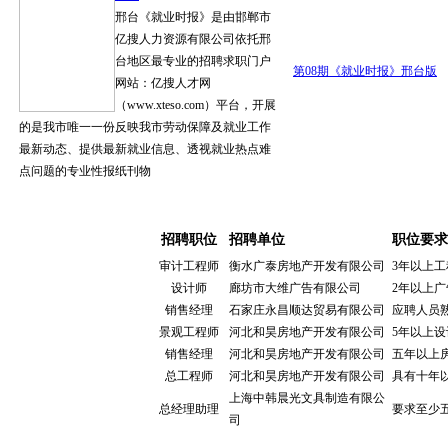
邢台《就业时报》是由邯郸市
亿搜人力资源有限公司依托邢
台地区最专业的招聘求职门户
第08期《就业时报》邢台版
网站：亿搜人才网
（www.xteso.com）平台，开展
的是我市唯一一份反映我市劳动保障及就业工作
最新动态、提供最新就业信息、透视就业热点难
点问题的专业性报纸刊物
岗位猎头招聘
有专业的猎聘队伍及测评队伍，拥有庞大的
招聘职位
招聘单位
职位要求
审计工程师
衡水广泰房地产开发有限公司
3年以上
设计师
廊坊市大维广告有限公司
2年以上
销售经理
石家庄永昌顺达贸易有限公司
应聘人员
景观工程师
河北和昊房地产开发有限公司
5年以上
销售经理
河北和昊房地产开发有限公司
五年以上
总工程师
河北和昊房地产开发有限公司
具有十年
上海中韩晨光文具制造有限公
总经理助理
要求至少
司