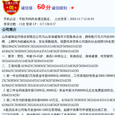
60
分
诚信值
诚信级别
：
：
手机认证：手机号码尚未通过验证。 上次登录：2010-11-7 12:41:01
登录次数：11次 登录 I P：117.136.9.57
公
司简
介
山东威海远洋渔业有限总公司为山东省威海市大型集体企业，拥有船只马力均在600-1
网、上网均为机械化作业，安全系数较高。现委托本劳务公司面向社会招聘100名
理
4236425C5038565C50324241435A514E562F50304331425D
4236425C5038565C50324241435A514E562F50304331425D
一、要求：男性、年龄18-45岁、身高1.60米以上、有身份证、身体健康、吃苦耐
50324241435A514E562F50304331425D
二、工资待遇:
4236425C5038565C50324241435A514E562F50304331425D
4236425C5038565C50324241435A514E562F50304331425D
1. 签一年合同保底3万加奖金年薪40000元-60000元，工作表现好有奖金3000-5
25C5038565C50324241435A514E562F50304331425D
4236425C5038565C50324241435A514E562F50304331425D
2. 签三年合同保底年薪35000元-36000元+ 奖金年薪大约80000元左右免费提供吃住
0304331425D
3. 第二年升为职务船员年薪60000-10万元。
4236425C5038565C50324241435A514E5
4236425C5038565C50324241435A514E562F50304331425D
4.船员在本公司每月发放600-1000元零用钱。如家中有事可申请预支比例工资。 5
72278王经理 6、渔业船600-1800马力渔船(工作表现好，还可提干或安排培训出