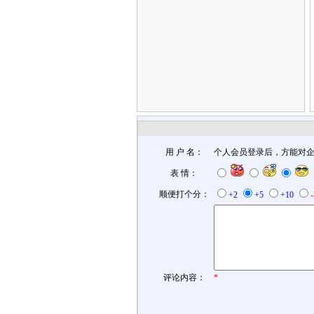
用 户 名：
个人会员登录后，方能对
表 情：
顺便打个分：
+2
+5
+10
评论内容：
*