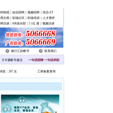
站
689热线
｜
短信招聘
｜
视频招聘
｜
找活-ET
实用文档
｜
职场社区
｜
职场培训
｜
人才测评
招聘访谈
｜
HR俱乐部
｜
5 1亿 搜
｜
视频访谈
银行汇款帐号
联系我们
一句话招聘
一句话求职
浏览：287 次
工商备案查询