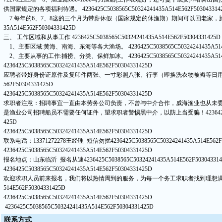
供国家规定的各项福利待遇。
4236425C5038565C50324241435A514E562F503043314
7.每年的6、7、8这的三个月为带薪休假（国家规定的休渔期）期间可以回老家，
35A514E562F50304331425D
三、 工作区域和从事工作
4236425C5038565C50324241435A514E562F50304331425D
1、主要区域:黄海、南海、东海等各大渔场。
4236425C5038565C50324241435A51
2、主要从事的工作:捕捞、分类、保鲜加冰。
4236425C5038565C50324241435A51
4236425C5038565C50324241435A514E562F50304331425D
应聘者带好身份证原件及复印件两张、一寸彩照八张、行李（即换洗衣物被褥等日
562F50304331425D
4236425C5038565C50324241435A514E562F50304331425D
求职者注意：招聘事宜一直由本劳务公司负责，不曾与中介合作，威海渔业也从未
是渔业公司招聘船员不需要任何证件，望求职者警惕黑中介，以防上当受骗！
42364
425D
4236425C5038565C50324241435A514E562F50304331425D
联系电话：13371272278王经理 短信勿扰
4236425C5038565C50324241435A514E562F
4236425C5038565C50324241435A514E562F50304331425D
报名地点：山东临沂 报名从速
4236425C5038565C50324241435A514E562F50304331
4236425C5038565C50324241435A514E562F50304331425D
欢迎求职人员前来报名，我们将以热情周到的服务，为每一个务工求职者找到理想
514E562F50304331425D
4236425C5038565C50324241435A514E562F50304331425D
4236425C5038565C50324241435A514E562F50304331425D
联
系方
式