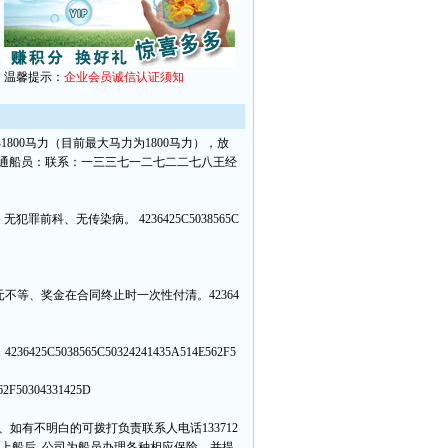
温馨提示：
企业会员诚信认证须知
800马力（目前最大马力为1800马力），放
普通船员：联系：一三三七一二七二二七八王经
劳、无犯罪前科、无传染病。
4236425C5038565C
0000元不等、奖金在合同终止时一次性付清。
42364
。
4236425C5038565C50324241435A514E562F5
62F50304331425D
、如有不明白的可拨打负责联系人电话133712
国),上船后, 公司为船员办理各种相应保险，并提