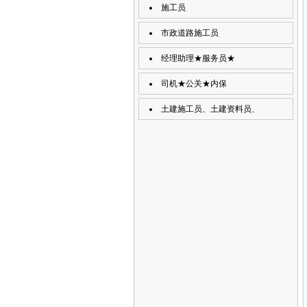
施工员
市政道路施工员
经理助理★服务员★
司机★公关★内保
土建施工员、土建资料员、