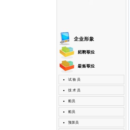
试 验 员
技 术 员
船员
船员
预算员