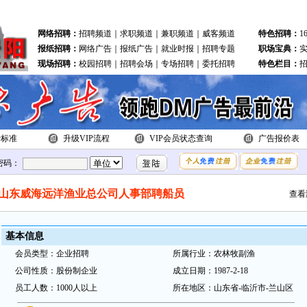
联盟：
北关区
文峰区
殷都区
龙安区
林州市
安阳县
滑县站
内黄站
汤阴
网络招聘：
招聘频道
｜
求职频道
｜
兼职频道
｜
威客频道
特色招聘：
1
报纸招聘：
网络广告
｜
报纸广告
｜
就业时报
｜
招聘专题
职场宝典：
现场招聘：
校园招聘
｜
招聘会场
｜
专场招聘
｜
委托招聘
特色栏目：
费标准
升级VIP流程
VIP会员状态查询
广告报价表
密码：
山东威海远洋渔业总公司人事部聘船员
查看
基本
信
息
会
员类
型：
企业招聘
所属行业：
农林牧副渔
公
司性质：
股份制企业
成立日期：
1987-2-18
员
工
人数：
1000人以上
所在地
区：
山东省-临沂市-兰山区