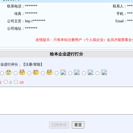
联
系
电话：
*******
联系
人：
***
传
真：
*******
手机：
***
公
司主
页：
http://*******
Email：
***
公
司地
址：
*******
友情提示：只有本站注册用户（个人或企业）会员才能查看企
给本企业进行打分
企业进行评分，【
注册
/
登陆
】
-2
-5
-10