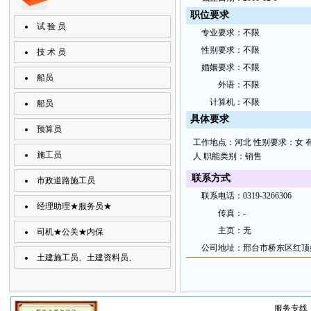
职位要求
试 验 员
专
业要
求：
不限
性
别要
求：
不限
技 术 员
婚
姻要求：
不限
船员
外
语：
不限
计
算机：
不限
船员
具
体要
求
预算员
工作地点：河北 性别要求：女 有效时
施工员
人 职能类别：销售
联
系方
式
市政道路施工员
联
系电
话：
0319-3266306
经理助理★服务员★
传
真：
-
主
页：
无
司机★公关★内保
公
司地
址
：
邢台市桥东区红顶
土建施工员、土建资料员、