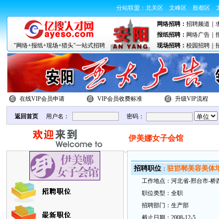
分站联盟：
北关区
文峰区
殷都区
网络招聘：
招聘频道
｜
报纸招聘：
网络广告
｜
"网络+报纸+现场+猎头"一站式招聘
现场招聘：
校园招聘
｜
在线VIP会员申请
VIP会员收费标准
升级VIP流程
返回首页
用户名：
密码：
伊美娜女子会馆
招
聘职
位
驻邯郸美容美体培
：
工
作地
点：
河北省-邢台市-桥
职
位类型：
全职
招
聘部
门：
生产部
截
止日
期：
2008-12-5