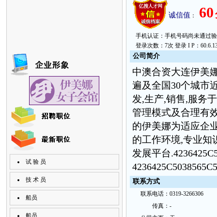
60
诚信值
：
手机认证：手机号码尚未通过验证。 上次
登录次数：7次 登录 I P：60.6.1
公
司简
介
中澳合资大连伊美娜
遍及全国30个城市
发,生产,销售,服
管理模式及合理有
的伊美娜为适应企业
的工作环境,专业
发展平台.
4236425C
试 验 员
4236425C5038565C
技 术 员
联
系方
式
联
系
电话：
0319-3266306
船员
传
真：
-
船员