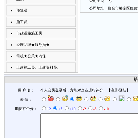
公
司主
页：
无
公
司地
址：
邢台市桥东区红顶
预算员
施工员
市政道路施工员
经理助理★服务员★
司机★公关★内保
土建施工员、土建资料员、
给
用 户 名：
个人会员登录后，方能对企业进行评分，【
注册
/
登陆
】
表 情：
顺便打个分：
+2
+5
+10
-2
-5
-10