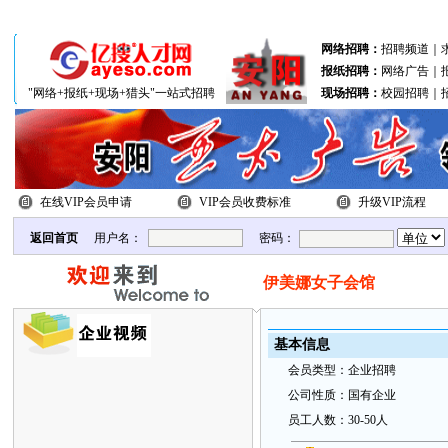
分站联盟：
北关区
文峰区
殷都区
网络招聘：
招聘频道
｜
报纸招聘：
网络广告
｜
"网络+报纸+现场+猎头"一站式招聘
现场招聘：
校园招聘
｜
在线VIP会员申请
VIP会员收费标准
升级VIP流程
返回首页
用户名：
密码：
伊美娜女子会馆
基本
信
息
会
员类
型：
企业招聘
公
司性质：
国有企业
员
工
人数：
30-50人