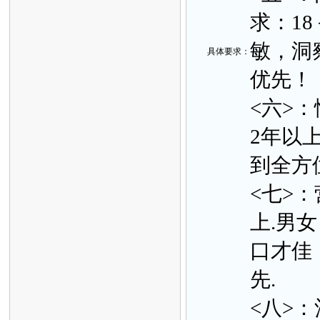
求：1
敏，洞
具体要
求：
优先
<六>：
2年以
到全方
<七>
上.男
口才佳
先.
<八>：