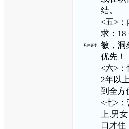
结。
<五>：
求：1
敏，洞
具体要
求：
优先
<六>：
2年以
到全方
<七>
上.男
口才佳