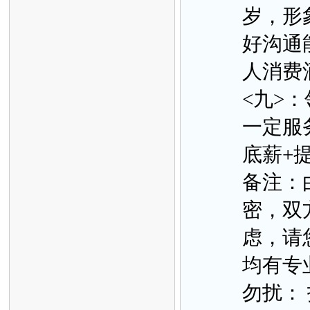
岁，形
好沟通能
人消费
<九>：
一定服
底薪+
备注：
密，双
虑，请
均有专
勿扰： 