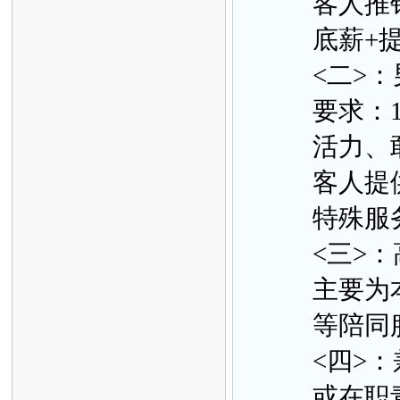
客人推
底薪+
<二>：
要求：
活力、
客人提
特殊服
<三>
主要为
等陪同
<四>
或在职青