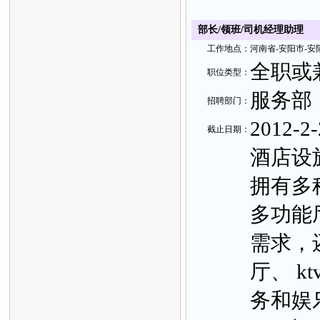
部长/领班/司机经理助理
工
作地
点：
河南省-
安阳市-安
全职或
职
位类
型：
服务部
招聘部
门：
2012-2-
截止日
期：
酒店设
拥有多
多功能
需求，
厅、 k
务和娱