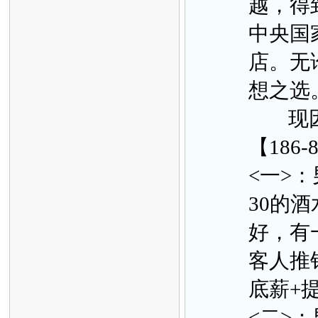
越，得
中央国
店。无
想之选
现因业
【186-
<一>：
30的酒
好，有
客人推
底薪+
<二>：