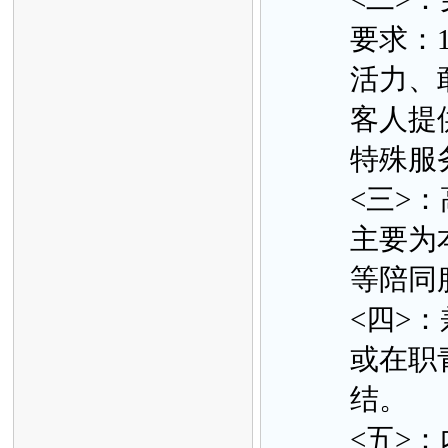
要求：
活力、
客人提
特殊服
<三>
主要为
等陪同
<四>
或在职青
结。
<五>：