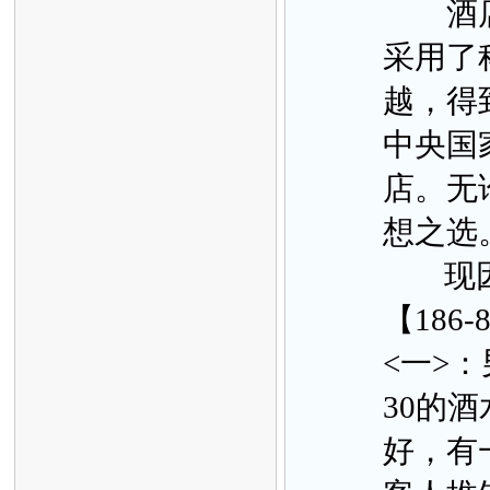
酒店以
采用了
越，得
中央国
店。无
想之选
现因业
【186-
<一>：
30的酒
好，有