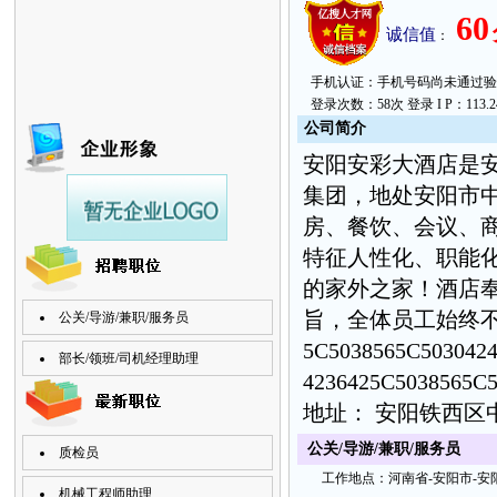
60
诚信值
：
手机认证：手机号码尚未通过验证。 上次
登录次数：58次 登录 I P：113.241
公
司简
介
安阳安彩大酒店是
集团，地处安阳市
房、餐饮、会议、
特征人性化、职能
的家外之家！酒店
旨，全体员工始终
公关/导游/兼职/服务员
5C5038565C503042
部长/领班/司机经理助理
4236425C5038565C
地址： 安阳铁西区
公关/导游/兼职/服务员
质检员
工
作地
点：
河南省-
安阳市-安
机械工程师助理