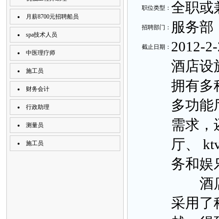
全职或
职
位类
型：
月薪8700元招聘船员
服务部
招聘部
门：
spa技术人员
2012-2-
截止日
期：
中医理疗师
酒店设
施工员
拥有多
财务会计
多功能
行政助理
需求，
测量员
厅、 k
施工员
务和娱
酒店以
采用了