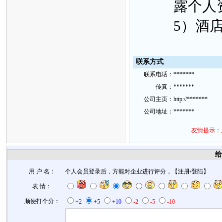
露个人
5）酒
联
系方
式
联
系
电话：
*******
传
真：
*******
公
司主
页：
http://*******
公
司地
址：
*******
友情提示：
给
用 户 名：
个人会员登录后，方能对企业进行评分，【
注册
/
登陆
】
表 情：
顺便打个分：
+2
+5
+10
-2
-5
-10