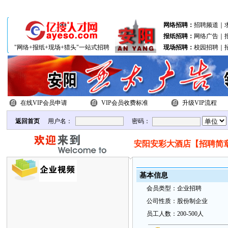
分站联盟：
北关区
文峰区
殷都区
网络招聘：
招聘频道
｜
报纸招聘：
网络广告
｜
"网络+报纸+现场+猎头"一站式招聘
现场招聘：
校园招聘
｜
在线VIP会员申请
VIP会员收费标准
升级VIP流程
返回首页
用户名：
密码：
安阳安彩大酒店【招聘简
基本
信
息
会
员类
型：
企业招聘
公
司性质：
股份制企业
员
工
人数：
200-500人