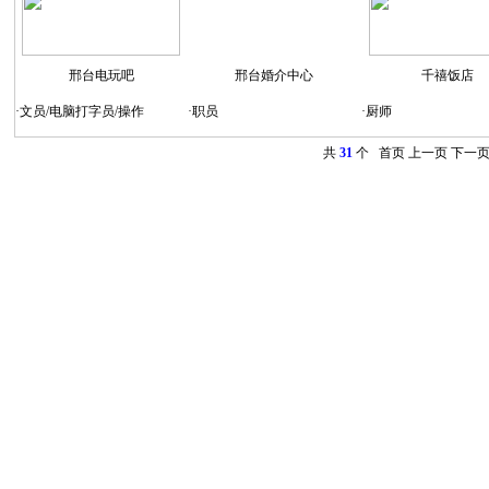
邢台电玩吧
邢台婚介中心
千禧饭店
·
文员/电脑打字员/操作
·
职员
·
厨师
共
31
个 首页 上一页
下一