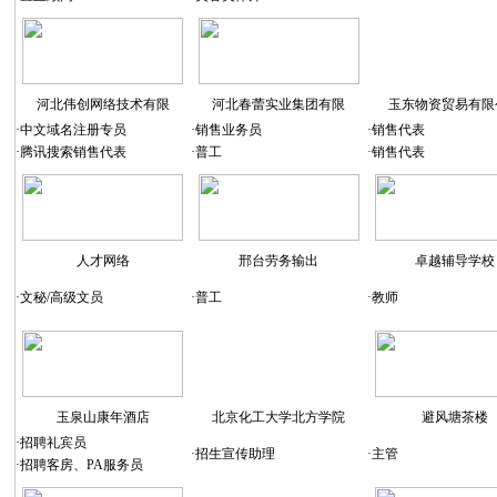
河北伟创网络技术有限
河北春蕾实业集团有限
玉东物资贸易有限
·
中文域名注册专员
·
销售业务员
·
销售代表
·
腾讯搜索销售代表
·
普工
·
销售代表
人才网络
邢台劳务输出
卓越辅导学校
·
文秘/高级文员
·
普工
·
教师
玉泉山康年酒店
北京化工大学北方学院
避风塘茶楼
·
招聘礼宾员
·
招生宣传助理
·
主管
·
招聘客房、PA服务员