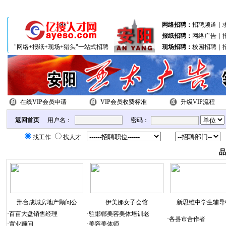
分站联盟：
北关区
文峰区
殷都区
网络招聘：
招聘频道
｜
报纸招聘：
网络广告
｜
"网络+报纸+现场+猎头"一站式招聘
现场招聘：
校园招聘
｜
在线VIP会员申请
VIP会员收费标准
升级VIP流程
返回首页
用户名：
密码：
找工作
找人才
品
邢台成城房地产顾问公
伊美娜女子会馆
新思维中学生辅导
·
百亩大盘销售经理
·
驻邯郸美容美体培训老
·
各县市合作者
·
置业顾问
·
美容美体师