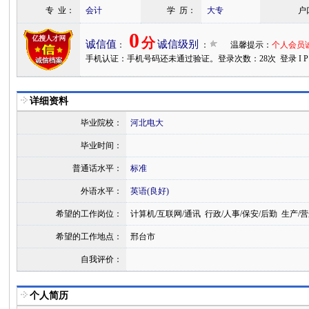
专 业：
会计
学 历：
大专
户
0
分
诚信值
诚信级别
：
：
温馨提示：
个人会员
手机认证：
手机号码还未通过验证。
登录次数：28次 登录 I P：21
详细资料
毕业院校：
河北电大
毕业时间：
普通话水平：
标准
外语水平：
英语(良好)
希望的工作岗位：
计算机/互联网/通讯 行政/人事/保安/后勤 生产/营
希望的工作地点：
邢台市
自我评价：
个人简历