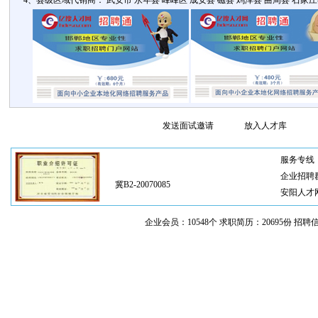
4、县级区域代销商： 武安市 永年县 峰峰区 成安县 磁县 鸡泽县 曲周县 石家庄