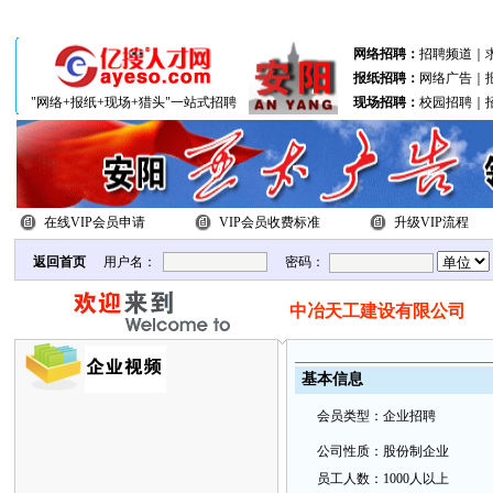
分站联盟：
北关区
文峰区
殷都区
网络招聘：
招聘频道
｜
报纸招聘：
网络广告
｜
"网络+报纸+现场+猎头"一站式招聘
现场招聘：
校园招聘
｜
在线VIP会员申请
VIP会员收费标准
升级VIP流程
返回首页
用户名：
密码：
中冶天工建设有限公司
基本
信
息
会
员类
型：
企业招聘
公
司性质：
股份制企业
员
工
人数：
1000人以上