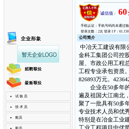
60
诚信值
：
手机认证：手机号码尚未通过验证。 上次
登录次数：2次 登录 I P：61.150.8
公
司简
介
中冶天工建设有限公
金科工集团公司控
屋、市政公用工程
工程专业承包资质
826893万元。
42364
企业在50多年的
遍及祖国大江南北
试 验 员
聚了一批具有50多
技 术 员
专业技术人员和优
船员
特别是在冶金工业
工业工程项目中优
船员