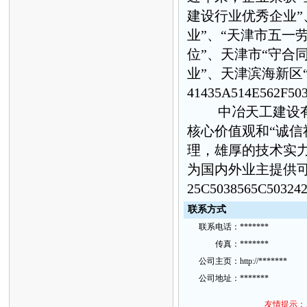
建设行业优秀企业”
业”、“天津市五一
位”、天津市“守合
业”、天津滨海新区
41435A514E562F50
中冶天工建设有限
核心价值观和“诚信
理，雄厚的技术实
为国内外业主提供
25C5038565C50324
联
系方
式
联
系
电话：
*******
传
真：
*******
公
司主
页：
http://*******
公
司地
址：
*******
友情提示：