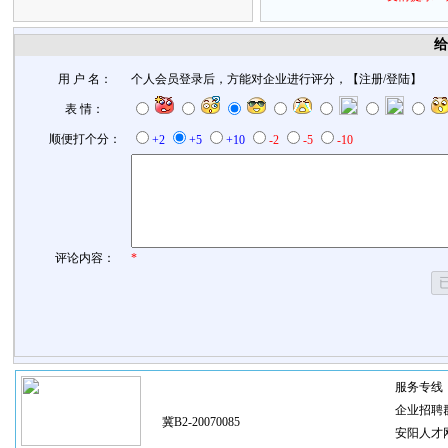
给
用 户 名：
个人会员登录后，方能对企业进行评分，【
注册
/
登陆
】
表 情：
顺便打个分：
+2
+5
+10
-2
-5
-10
评论内容：
*