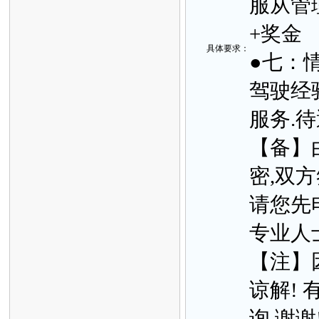
服从管理
+奖金
具体要
求：
●七：情
驾驶经
服务.待
【备】
密,双
请您先
专业人
【注】
谅解!
询,谢谢