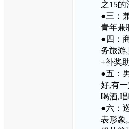
之15的
●三：
青年兼职
●四：
务旅游
+补奖
●五：男
好,有
喝酒,唱
●六：巡
表形象