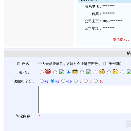
联
系
电话：
*******
传
真：
*******
公
司主
页：
http://*******
公
司地
址：
*******
友情提示：
给
用 户 名：
个人会员登录后，方能对企业进行评分，【
注册
/
登陆
】
表 情：
顺便打个分：
+2
+5
+10
-2
-5
-10
评论内容：
*