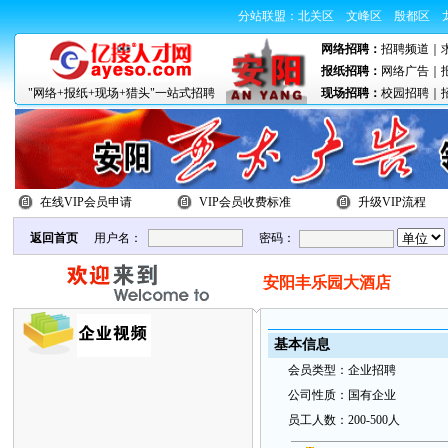
分站联盟：
北关区
文峰区
殷都区
网络招聘：
招聘频道
｜
报纸招聘：
网络广告
｜
"网络+报纸+现场+猎头"一站式招聘
现场招聘：
校园招聘
｜
在线VIP会员申请
VIP会员收费标准
升级VIP流程
返回首页
用户名：
密码：
安阳丰乐园大酒店
基本
信
息
会
员类
型：
企业招聘
公
司性质：
国有企业
员
工
人数：
200-500人