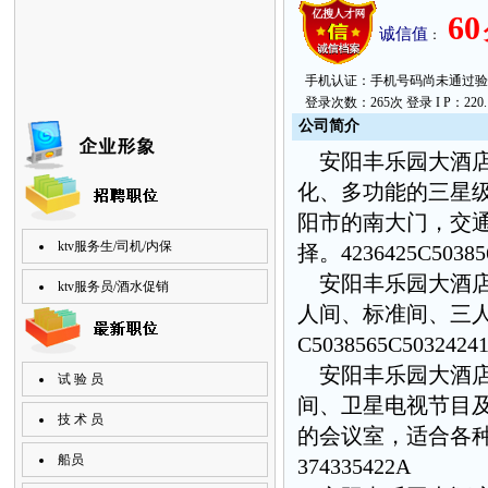
60
诚信值
：
手机认证：手机号码尚未通过验证。 上次
登录次数：265次 登录 I P：220.168
公
司简
介
安阳丰乐园大酒店
化、多功能的三星
阳市的南大门，交
ktv服务生/司机/内保
择。
4236425C50385
安阳丰乐园大酒店
ktv服务员/酒水促销
人间、标准间、三人
C5038565C5032424
安阳丰乐园大酒店
试 验 员
间、卫星电视节目
技 术 员
的会议室，适合各
船员
374335422A