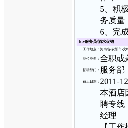
5、积
务质量
6、完
ktv服务员/酒水促销
工
作地
点：
河南省-
安阳市-文
全职或
职
位类
型：
服务部
招聘部
门：
2011-12
截止日
期：
本酒店
聘专线【
经理
【工作