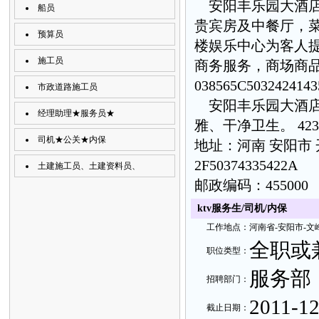
安阳丰乐园大酒店
船员
贵宾房及中餐厅，
预算员
楼娱乐中心为客人
施工员
商务服务，商场商
038565C503242414
市政道路施工员
安阳丰乐园大酒店
经理助理★服务员★
雅、干净卫生。
42
司机★公关★内保
地址：河南 安阳市
2F50374335422A
土建施工员、土建资料员、
邮政编码：45500
ktv服务生/司机/内保
工
作地
点：
河南省-
安阳市-文
全职或
职
位类
型：
服务部
招聘部
门：
2011-12
截止日
期：