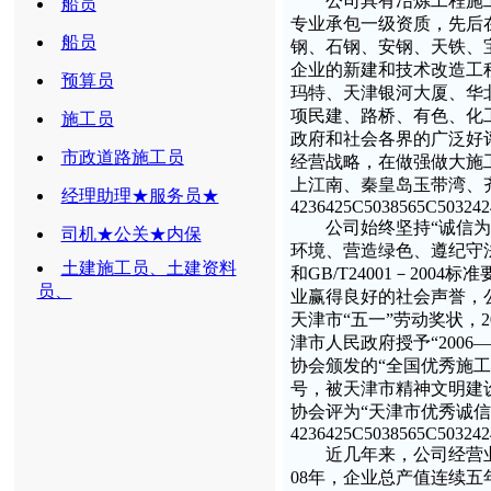
公司具有冶炼工程施工
船员
专业承包一级资质，先后
船员
钢、石钢、安钢、天铁、
企业的新建和技术改造工
预算员
玛特、天津银河大厦、华
项民建、路桥、有色、化
施工员
政府和社会各界的广泛好
市政道路施工员
经营战略，在做强做大施
上江南、秦皇岛玉带湾、
经理助理★服务员★
4236425C5038565C50324
公司始终坚持“诚信为本
司机★公关★内保
环境、营造绿色、遵纪守法、持续
土建施工员、土建资料
和GB/T24001－20
员、
业赢得良好的社会声誉，
天津市“五一”劳动奖状，2
津市人民政府授予“2006
协会颁发的“全国优秀施工
号，被天津市精神文明建设委
协会评为“天津市优秀诚信施
4236425C5038565C50324
近几年来，公司经营业绩
08年，企业总产值连续