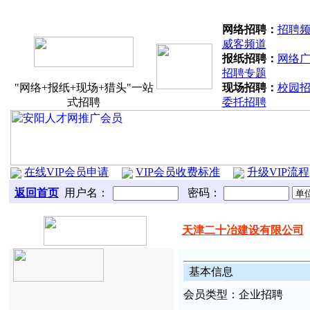
分站联盟：
北关区
文峰区
殷都区
龙
网络招聘：
招聘
威客频道
报纸招聘：
网络
招聘专题
"网络+报纸+现场+猎头"一站
现场招聘：
校园
式招聘
委托招聘
在线VIP会员申请
VIP会员收费标准
升级VIP流程
返回首页
用户名：
密码：
天津二十冶建设有限公司
基本
信
息
会
员类
型：
企业招聘