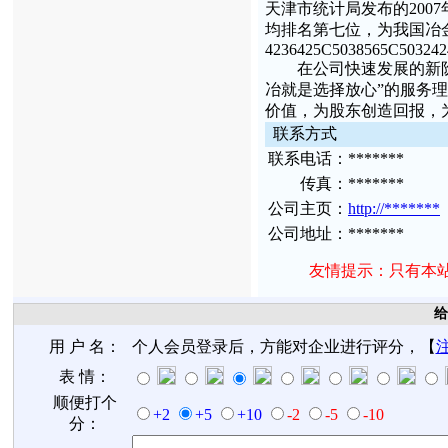
天津市统计局发布的200
均排名第七位，为我国冶
4236425C5038565C50324
在公司快速发展的新阶段
冶就是选择放心”的服务
价值，为股东创造回报，
联
系方
式
联
系
电话：
*******
传
真：
*******
公
司主
页：
http://*******
公
司地
址：
*******
友情提示：只有本
给
用 户 名：
个人会员登录后，方能对企业进行评分，【
表 情：
顺便打个
+2
+5
+10
-2
-5
-10
分：