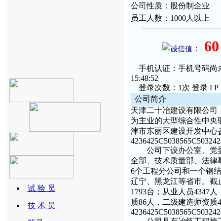
公
司性质：
股份制企业
员
工
人数：
1000人以上
60
：
诚信值
手机认证：手机号码尚未通过
15:48:52
登录次数：1次 登录 I P：61.
公
司简
介
天津二十冶建设有限公司
为主业的大型综合性中央
津市东丽区建设开发中心参股
4236425C5038565C50324
公司下设办公室、党委
全部、技术质量部、法律
6个工程分公司和一个钢
辽宁、黑龙江等省市。截止
试 验 员
1793台；从业人员434
质86人，二级建造师资质
技 术 员
4236425C5038565C50324