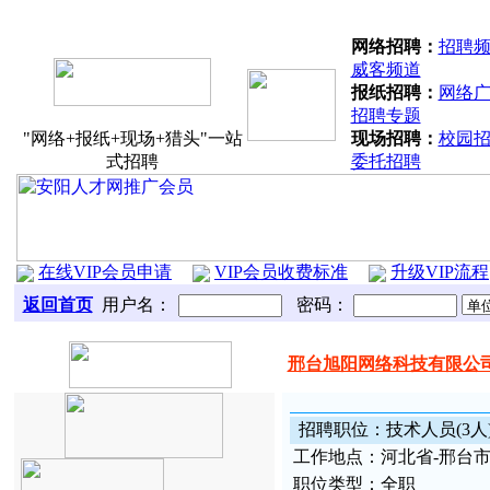
分站联盟：
北关区
文峰区
殷都区
龙
网络招聘：
招聘
威客频道
报纸招聘：
网络
招聘专题
"网络+报纸+现场+猎头"一站
现场招聘：
校园
式招聘
委托招聘
在线VIP会员申请
VIP会员收费标准
升级VIP流程
返回首页
用户名：
密码：
邢台旭阳网络科技有限公
招
聘职
位
：
技术人员(3人
工
作地
点：
河北省-邢台市
职
位类型：
全职