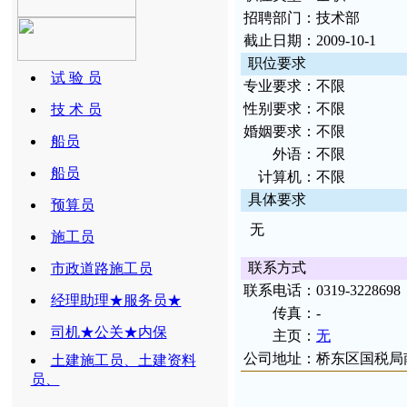
招
聘部
门：
技术部
截
止日
期：
2009-10-1
职位要求
试 验 员
专
业要
求：
不限
性
别要
求：
不限
技 术 员
婚
姻要求：
不限
船员
外
语：
不限
船员
计
算机：
不限
具
体要
求
预算员
无
施工员
联
系方
式
市政道路施工员
联
系电
话：
0319-3228698
经理助理★服务员★
传
真：
-
司机★公关★内保
主
页：
无
公
司地
址
：
桥东区国税局
土建施工员、土建资料
员、