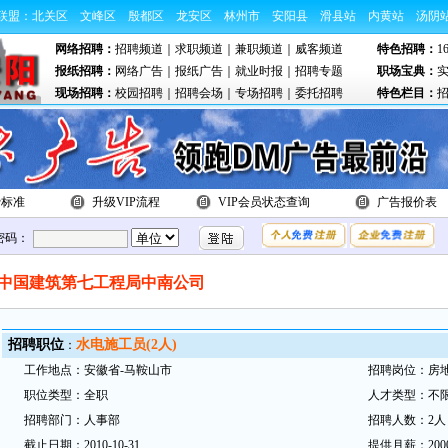
联盟：
北关区
文峰区
殷都区
龙安区
林州市
安阳县
滑县站
内黄站
汤阴
网络招聘：
招聘频道
｜
求职频道
｜
兼职频道
｜
威客频道
特色招聘：
1
报纸招聘：
网络广告
｜
报纸广告
｜
就业时报
｜
招聘专题
职场宝典：
现场招聘：
校园招聘
｜
招聘会场
｜
专场招聘
｜
委托招聘
特色栏目：
费标准
升级VIP流程
VIP会员状态查询
广告报价表
密码：
中国建筑第七工程局中南公司
招
聘职
位
水电施工员(2人)
：
工
作地
点：
安徽省-马鞍山市
招
聘岗
位：
房
职
位类型：
全职
人才类型：
不
招
聘部
门：
人事部
招
聘人数：
2
截
止日
期：
2010-10-31
提供月薪：
20