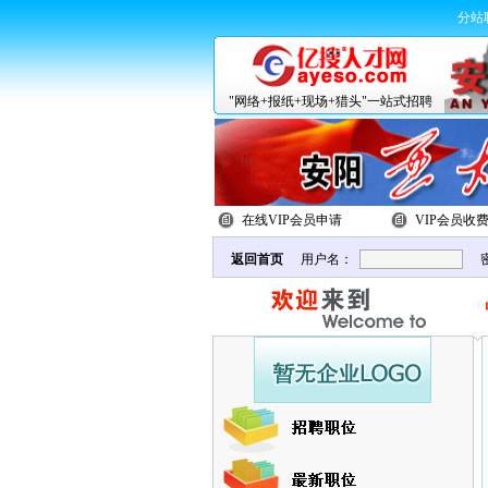
分站
"网络+报纸+现场+猎头"一站式招聘
在线VIP会员申请
VIP会员收
返回首页
用户名：