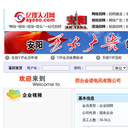
分站联盟：
北关区
文峰区
殷都区
网络招聘：
招聘频道
｜
报纸招聘：
网络广告
｜
"网络+报纸+现场+猎头"一站式招聘
现场招聘：
校园招聘
｜
在线VIP会员申请
VIP会员收费标准
升级VIP流程
返回首页
用户名：
密码：
邢台金诺电讯有限公司
基本
信
息
会
员类
型：
企业招聘
公
司性质：
国有企业
员
工
人数：
30-50人