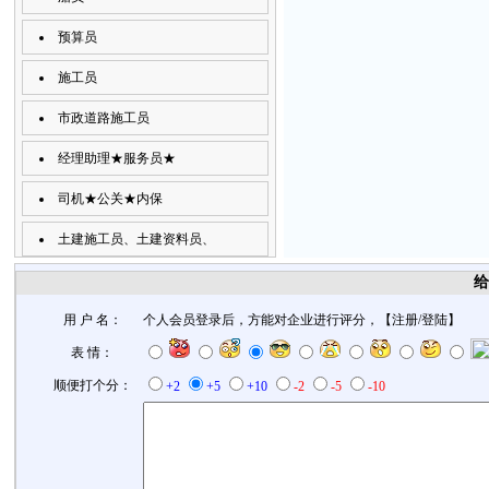
预算员
施工员
市政道路施工员
经理助理★服务员★
司机★公关★内保
土建施工员、土建资料员、
给
用 户 名：
个人会员登录后，方能对企业进行评分，【
注册
/
登陆
】
表 情：
顺便打个分：
+2
+5
+10
-2
-5
-10