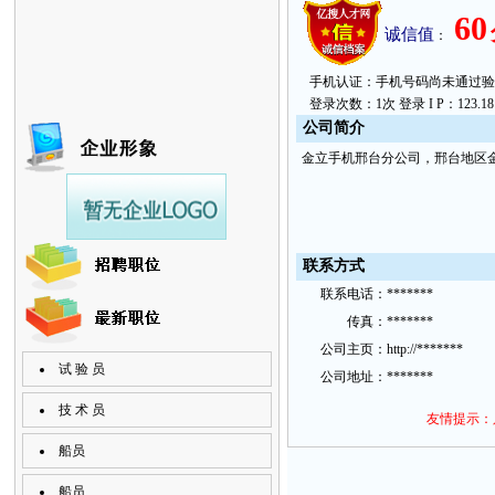
60
诚信值
：
手机认证：手机号码尚未通过验证。 上次
登录次数：1次 登录 I P：123.181.
公
司简
介
金立手机邢台分公司，邢台地区
联
系方
式
联
系
电话：
*******
传
真：
*******
公
司主
页：
http://*******
试 验 员
公
司地
址：
*******
技 术 员
友情提示：
船员
船员