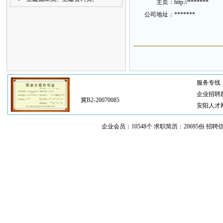
主
页：
http://*******
公
司地
址
：
*******