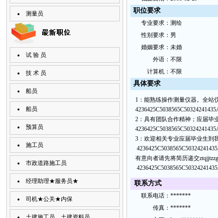
职位要求
测量员
专
业要
求：
测绘
性
别要
求：
男
婚
姻要求：
未婚
试 验 员
外
语：
不限
计
算机：
不限
技 术 员
具
体要
求
船员
1：能熟练操作测量仪器。全站
船员
4236425C5038565C50324241435
2：具有团队合作精神；应届毕
预算员
4236425C5038565C50324241435
3：欢迎相关专业应届毕业生到
施工员
4236425C5038565C5032424143
有意向者请先将简历递交ztqjjtzzgs
市政道路施工员
4236425C5038565C5032424143
经理助理★服务员★
联
系方
式
联
系电
话：
*******
司机★公关★内保
传
真：
*******
土建施工员、土建资料员、