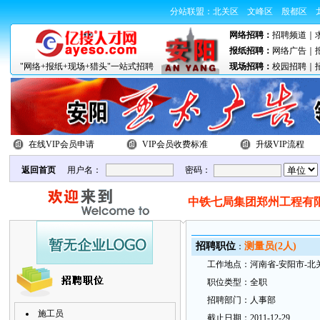
分站联盟：
北关区
文峰区
殷都区
网络招聘：
招聘频道
｜
报纸招聘：
网络广告
｜
"网络+报纸+现场+猎头"一站式招聘
现场招聘：
校园招聘
｜
在线VIP会员申请
VIP会员收费标准
升级VIP流程
返回首页
用户名：
密码：
中铁七局集团郑州工程有
招
聘职
位
测量员(2人)
：
工
作地
点：
河南省-安阳市-北
职
位类型：
全职
招
聘部
门：
人事部
施工员
截
止日
期：
2011-12-29