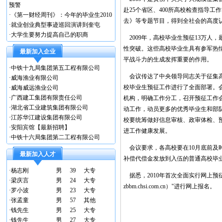
预警
赴25个省区、400所高校检查指导
·
《第一财经周刊》：今年的毕业生2010
去》等专题节目，得到全社会的高度
·
就业创业典型事迹巡回演讲到奎屯
·
大学生要努力提高自己的职商
2009年，高校毕业生预征13万人，
性突破。这些高校毕业生具有参军热
最新加入企业
平战斗力的生成发挥重要的作用。
·
中铁十九局集团第五工程有限公司
会议传达了中央领导同志关于征集高校
·
威海渔业有限公司
校毕业生预征工作进行了全面部署。
·
威海威远渔业公司
·
广西建工集团有限责任公司
机构，明确工作分工，召开预征工作
·
湖北省工业建筑集团有限公司
动工作，动员更多的优秀毕业生和部
·
江苏华江建设集团有限公司
校要统筹做好信息审核、政审体检、
·
安阳宾馆【最新招聘】
进工作健康发展。
·
中铁十六局集团第二工程有限公司
会议要求，各高校要在10月底前及
最新加入人才
补偿代偿金发放到入伍的普通高校毕
·
杨志刚
男
39
大专
据悉，2010年首次全面实行网上预
·
梁庆言
男
24
大专
zbbm.chsi.com.cn）"进行网上报名。
·
罗小波
男
23
大专
·
张孟童
男
57
其他
·
钱先生
男
25
大专
·
钱先生
男
27
大专