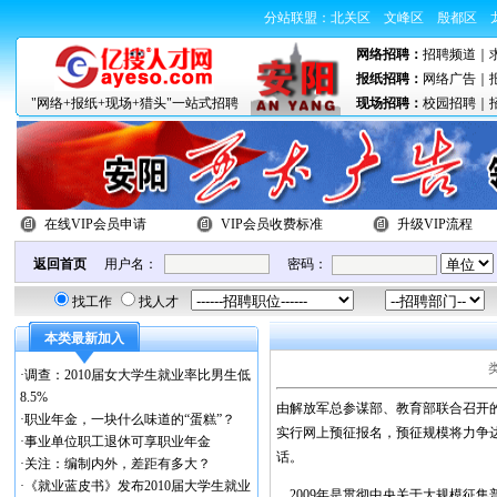
分站联盟：
北关区
文峰区
殷都区
网络招聘：
招聘频道
｜
报纸招聘：
网络广告
｜
"网络+报纸+现场+猎头"一站式招聘
现场招聘：
校园招聘
｜
在线VIP会员申请
VIP会员收费标准
升级VIP流程
返回首页
用户名：
密码：
找工作
找人才
本类最新加入
·
调查：2010届女大学生就业率比男生低
8.5%
由解放军总参谋部、教育部联合召开的
·
职业年金，一块什么味道的“蛋糕”？
实行网上预征报名，预征规模将力争
·
事业单位职工退休可享职业年金
话。
·
关注：编制内外，差距有多大？
·
《就业蓝皮书》发布2010届大学生就业
2009年是贯彻中央关于大规模征