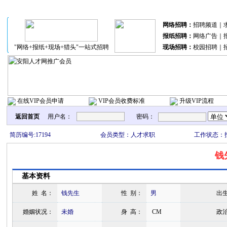
分站联盟：
北关区
文峰区
殷都区
网络招聘：
招聘频道
｜
报纸招聘：
网络广告
｜
"网络+报纸+现场+猎头"一站式招聘
现场招聘：
校园招聘
｜
在线VIP会员申请
VIP会员收费标准
升级VIP流程
返回首页
用户名：
密码：
简历编号:17194
会员类型：人才求职
工作状态：
钱
基本资料
姓 名：
钱先生
性 别：
男
出
婚姻状况：
未婚
身 高：
CM
政