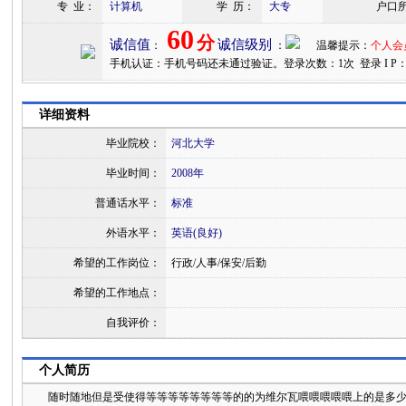
专 业：
计算机
学 历：
大专
户口
60
分
诚信值
诚信级别
：
：
温馨提示：
个人会
手机认证：
手机号码还未通过验证。
登录次数：1次 登录 I P：221.
详细资料
毕业院校：
河北大学
毕业时间：
2008年
普通话水平：
标准
外语水平：
英语(良好)
希望的工作岗位：
行政/人事/保安/后勤
希望的工作地点：
自我评价：
个人简历
随时随地但是受使得等等等等等等等等的的为维尔瓦喂喂喂喂喂上的是多