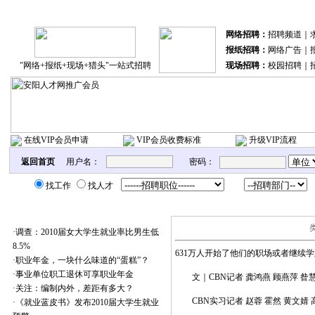
分站联盟：
北关区
文峰区
殷都区
网络招聘：
招聘频道
｜
报纸招聘：
网络广告
｜
"网络+报纸+现场+猎头"一站式招聘
现场招聘：
校园招聘
｜
在线VIP会员申请
VIP会员收费标准
升级VIP流程
返回首页
用户名：
密码：
找工作
找人才
本类最新加入
·
调查：2010届女大学生就业率比男生低
8.5%
631万人开始了他们的职场或者继续
·
职业年金，一块什么味道的“蛋糕”？
·
事业单位职工退休可享职业年金
文｜CBN记者 龚鸿燕 顾燕萍 昝慧
·
关注：编制内外，差距有多大？
CBN实习记者 赵蓉 霍然 黄文婧 高
·
《就业蓝皮书》发布2010届大学生就业