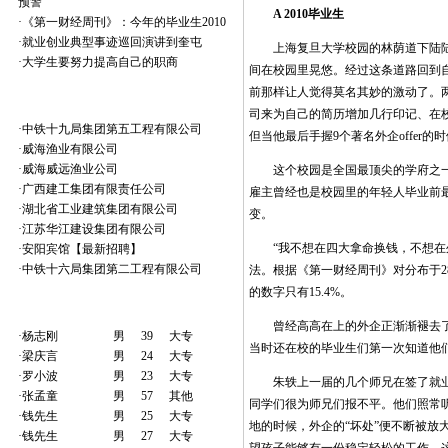
预警
A 2010毕业生
·
《第一财经周刊》：今年的毕业生2010
·
就业创业典型事迹巡回演讲到奎屯
上海复旦大学校园的林荫道下陆陆续
·
大学生要努力提高自己的职商
间在校园里晃悠。经过这条道路回到自己
前那样让人觉得莫名其妙的激动了。
最新加入企业
司来为自己的简历增加几行印记、在校
·
中铁十九局集团第五工程有限公司
但当他最后手握9个著名外企offer
·
威海渔业有限公司
·
威海威远渔业公司
这个校园是全国最顶尖的学府之一，
·
广西建工集团有限责任公司
雇主曾经也是校园里的年轻人毕业前最
·
湖北省工业建筑集团有限公司
变。
·
江苏华江建设集团有限公司
“我不想在四大拿命换钱，不想在外企
·
安阳宾馆【最新招聘】
·
中铁十六局集团第二工程有限公司
法。根据《第一财经周刊》对分布于28
的数字只有15.4%。
最新加入人才
曾经高高在上的外企正渐渐褪去了光环
·
杨志刚
男
39
大专
当时还在校的毕业生们第一次知道他
·
梁庆言
男
24
大专
·
罗小波
男
23
大专
朱轶上一届的几个师兄在签了就业协
·
张孟童
男
57
其他
同学们很为师兄们报不平。他们照常
·
钱先生
男
25
大专
地的时候，外企的“坏处”便不断被
·
钱先生
男
27
大专