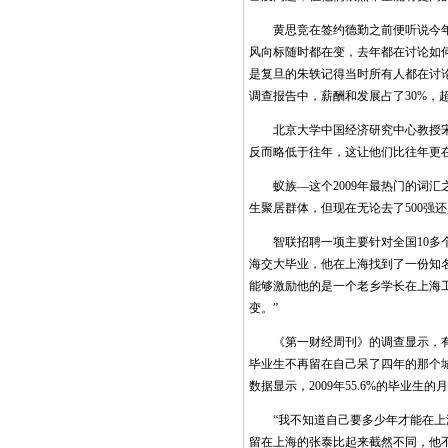
黄思竞在签约德勤之前便听说今年的
风向标随时都在变，去年都在讨论如何面
是复旦的朱轶记得当时所有人都在讨论
调查报告中，薪酬和发展占了30%，
北京大学中国经济研究中心教授宋国
反而略低于往年，这让他们比往年更
蚁族—这个2009年最热门的词汇之
生聚居群体，但现在无论去了500强
智联招聘一项主要针对全国10多个大
海交大毕业，他在上海找到了一份知
能够激励他的是一个老乡学长在上海
变。”
《第一财经周刊》的调查显示，有5
毕业生不再留在自己呆了四年的那个
数据显示，2009年55.6%的毕业
“我不知道自己要多少年才能在上海
留在上海的张泰比起来截然不同，他不