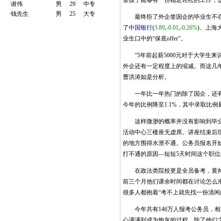
望孩子能够有一份稳定轻松的工作，
·
谢伟
男
29
中专
·
钱先生
男
25
大专
最终拒了外企签国企的毕业生不在少数
了
中国银行
(
3.89
,
-0.01
,
-0.26%
)
、上海大
业生口中的“保底offer”。
“5年前起薪5000元对于大学生
外企还有一定程度上的缩减。而这几年
曹洪涛如是分析。
一年比一年热门的除了国企，还有国
今年的比例降至1.1%，其中录取比例
这样微渺的概率并没有影响到毕业生
活动中心三楼座无虚席。讲座结束后
的地方围得水泄不通。公务员报名开
打不通的原因—短短5天时间这个职位的
在政法类院校更是全员备考，黄帅所
前三个月他们课余时间都在讨论怎么
很多人都抱着“考不上就先找一份清闲
今年共有146万人报考公务员，相比
心满满到成为炮灰的过程。除了他们