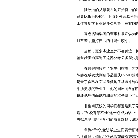
陆冰洁的父母就在她开始择业的时候直
员要比银行轻松”。上海对外贸易学院
工作和所学专业是多么相符，在她国
零点咨询集团的董事长袁岳认为现在
非常差，坚持自己的可能性较小。
当然，更多毕业生并不会孤注一掷，
监常婧夷透露为了这部分考公务员失
在顶尖院校的毕业生们攒着一堆大外企
陈静在成功找到奢侈品巨头LVMH的
记录了自己在面试前做足了功课来弥补
学历史系的毕业生，他的同班同学们在
最终他凭借面试前细致的准备拿下了
非重点院校的同学们都遭遇到了学校
后，“学校背景不佳”这一点成为毕业
志帖总能引起同学们的海量跟帖，成
拿到offer的受访毕业生们表示
己没问题，但他们依然希望能有更高