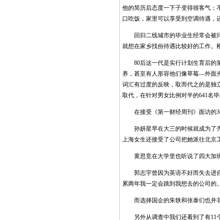
他的简历后态度一下子变得很客气；
口吃饭，家里可以享受到空调待遇，
回归二线城市的毕业生经常会被问到
就想在家乡找份待遇比较好的工作。
80后这一代是实行计划生育后的第
养，甚至有人形容他们像草莓—外面
词汇有过度的反映，取而代之的是独
取代，在针对男女比例对半的641名
在接受《第一财经周刊》面访的30
孙妍星早在大三的时候就成为了壳牌
上海女生还接受了公司把她派往北京
黄思竞在大学里也听说了四大加班起
郭志宇曾因为英语不好而失去进自己
累两年我一定会跳到我想去的公司的。
而选择国企的朱轶和张泰们也并非光
另外从调查中我们还看到了有11个