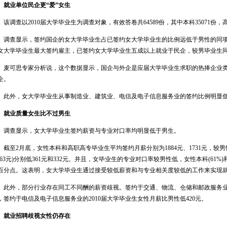
业单位民企更“爱”女生
调查以2010届大学毕业生为调查对象，有效答卷共64589份，其中本科35071份，高职
查显示，签约国企的女大学毕业生占已签约女大学毕业生的比例远低于男性的同项比例
女大学毕业生最大签约雇主，已签约女大学毕业生五成以上就业于民企，较男毕业生同项比
可思专家分析说，这个数据显示，国企与外企是应届大学毕业生求职的热捧企业类
企。
外，女大学毕业生从事制造业、建筑业、电信及电子信息服务业的签约比例明显
业质量女生比不过男生
查显示，女大学毕业生签约薪资与专业对口率均明显低于男生。
至2月底，女性本科和高职高专毕业生平均签约月薪分别为1884元、1731元，较男性
2063元)分别低361元和332元。并且，女毕业生的专业对口率较男性低，女性本科(61%)
百分点。这表明，女大学毕业生通过接受较低薪资和与专业相关度较低的工作来实现
外，部分行业存在同工不同酬的薪资歧视。签约于交通、物流、仓储和邮政服务业的2
，签约于电信及电子信息服务业的2010届大学毕业生女性月薪比男性低420元。
业招聘歧视女性仍存在