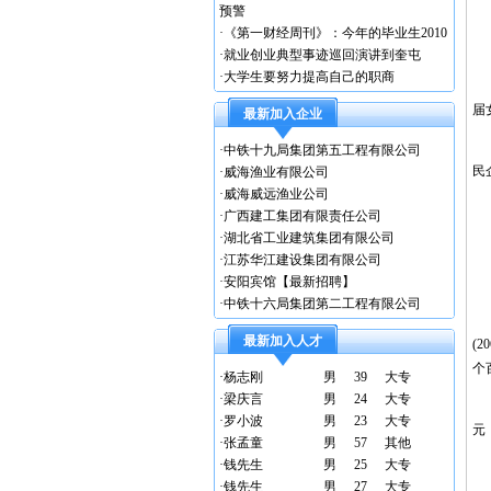
预警
就
·
《第一财经周刊》：今年的毕业生2010
该
·
就业创业典型事迹巡回演讲到奎屯
·
大学生要努力提高自己的职商
调
届
最新加入企业
麦
·
中铁十九局集团第五工程有限公司
民
·
威海渔业有限公司
·
威海威远渔业公司
此
·
广西建工集团有限责任公司
·
湖北省工业建筑集团有限公司
就
·
江苏华江建设集团有限公司
·
安阳宾馆【最新招聘】
调
·
中铁十六局集团第二工程有限公司
截
最新加入人才
(
个
·
杨志刚
男
39
大专
·
梁庆言
男
24
大专
此
·
罗小波
男
23
大专
元
·
张孟童
男
57
其他
·
钱先生
男
25
大专
就
·
钱先生
男
27
大专