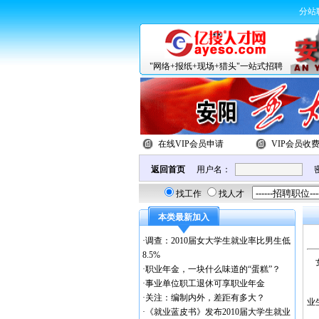
分站
"网络+报纸+现场+猎头"一站式招聘
在线VIP会员申请
VIP会员收
返回首页
用户名：
找工作
找人才
本类最新加入
·
调查：2010届女大学生就业率比男生低
8.5%
女
·
职业年金，一块什么味道的“蛋糕”？
·
事业单位职工退休可享职业年金
下
·
关注：编制内外，差距有多大？
业
·
《就业蓝皮书》发布2010届大学生就业