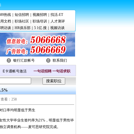
站
689热线
｜
短信招聘
｜
视频招聘
｜
找活-ET
实用文档
｜
职场社区
｜
职场培训
｜
人才测评
招聘访谈
｜
HR俱乐部
｜
5 1亿 搜
｜
视频访谈
银行汇款帐号
联系我们
一句话招聘
一句话求职
.5%
查看：258
业对口率均明显低于男生
女性大学毕业生签约率为21%，明显低于男性毕
方独立调查机构――麦可思研究院完成。