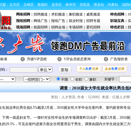
联盟：
北关区
文峰区
殷都区
龙安区
林州市
安阳县
滑县站
内黄站
汤阴
网络招聘：
招聘频道
｜
求职频道
｜
兼职频道
｜
威客频道
特色招聘：
1
报纸招聘：
网络广告
｜
报纸广告
｜
就业时报
｜
招聘专题
职场宝典：
现场招聘：
校园招聘
｜
招聘会场
｜
专场招聘
｜
委托招聘
特色栏目：
费标准
升级VIP流程
VIP会员状态查询
广告报价表
密码：
关键字：
不限
全职
兼职
调查：2010届女大学生就业率比男生低8
类别：人才资讯 作者：3220092 来源：亿搜人才网 
生就业率比男生低8.5%截至2月底，2010届女性大学毕业生签约率、签约薪资和专
周一就是妇女节。一项针对女性毕业生的专项调查昨日出炉：截至2月底，2010届
生的29.5%，可见在签约进展方面女生明显滞后于男生。调查由国内大学生就业第三