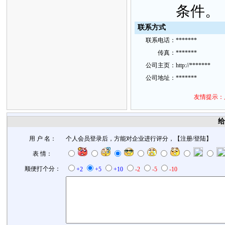
条件。
联
系方
式
联
系
电话：
*******
传
真：
*******
公
司主
页：
http://*******
公
司地
址：
*******
友情提示：
给
用 户 名：
个人会员登录后，方能对企业进行评分，【
注册
/
登陆
】
表 情：
顺便打个分：
+2
+5
+10
-2
-5
-10