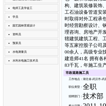
构、建筑装修装饰
电焊工及学徒工
工石油设备管道安
学员
时取得对外工程承
时经营勘察设计、
园艺园林景观设计
理咨询、房地产开
资料员
辖建筑建筑工程、
预算员
等五家控股子公司及
00余人，高级专业
水电测量员
建造师41名 拥有各
水利水电施工技术员
83千瓦，年施工生
市政道路施工员
工
作地
点：
湖北省-
武汉市-武
全职
职
位类
型：
技术部
招聘部
门：
2011-10
截止日
期：