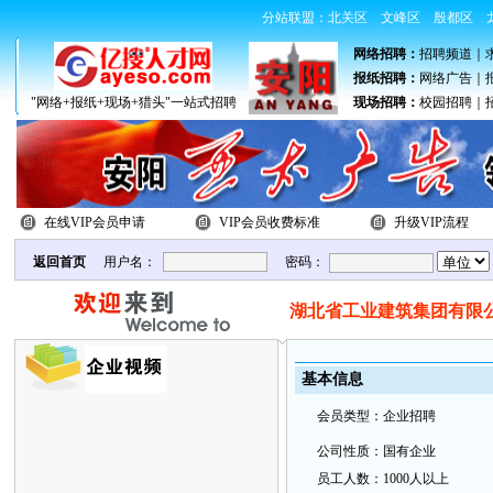
分站联盟：
北关区
文峰区
殷都区
网络招聘：
招聘频道
｜
报纸招聘：
网络广告
｜
"网络+报纸+现场+猎头"一站式招聘
现场招聘：
校园招聘
｜
在线VIP会员申请
VIP会员收费标准
升级VIP流程
返回首页
用户名：
密码：
湖北省工业建筑集团有限
基本
信
息
会
员类
型：
企业招聘
公
司性质：
国有企业
员
工
人数：
1000人以上