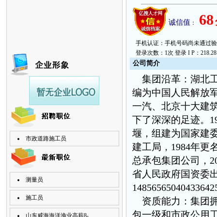
68
诚信值
：
手机认证：手机号码尚未通过验证。 上次
登录次数：1次 登录 I P：218.28.6
公
司简
介
集团沿革：湖北工建
编为中国人民解放军
一汽、北京十大建
下了深深的足迹。1
堰，组建为国家建委
市政道路施工员
建工局，1984年
总承包集团公司，2
省人民政府国资委
测量员
14856565040433642
施工员
资质能力：集团拥
包一级和市政公用
山东威海海洋渔业高薪8-