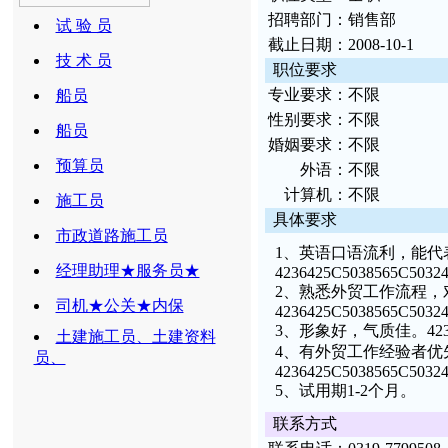
招
聘部
门：
销售部
试 验 员
截
止日
期：
2008-10-1
技 术 员
职位要求
专
业要
求：
不限
船员
性
别要
求：
不限
船员
婚
姻要求：
不限
预算员
外
语：
不限
计
算机：
不限
施工员
具
体要
求
市政道路施工员
1、英语口语流利，能代
经理助理★服务员★
4236425C5038565C5032
2、熟悉外贸工作流程，
司机★公关★内保
4236425C5038565C5032
3、形象好，气质佳。
42
土建施工员、土建资料
4、有外贸工作经验者优
员、
4236425C5038565C5032
5、试用期1-2个月。
联
系方
式