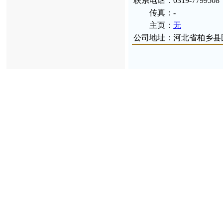
联
系电
话：
0319-7799508
传
真：
-
主
页：
无
公
司地
址
：
河北省柏乡县