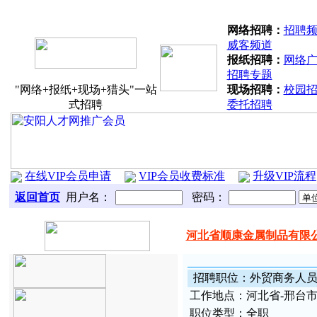
分站联盟：
北关区
文峰区
殷都区
龙
网络招聘：
招聘
威客频道
报纸招聘：
网络
招聘专题
"网络+报纸+现场+猎头"一站
现场招聘：
校园
式招聘
委托招聘
在线VIP会员申请
VIP会员收费标准
升级VIP流程
返回首页
用户名：
密码：
河北省顺康金属制品有限
招
聘职
位
：
外贸商务人员(
工
作地
点：
河北省-邢台市
职
位类型：
全职