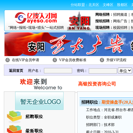
分站联盟：
北关区
文峰区
殷都区
网络招聘：
招聘频道
｜
报纸招聘：
网络广告
｜
"网络+报纸+现场+猎头"一站式招聘
现场招聘：
校园招聘
｜
在线VIP会员申请
VIP会员收费标准
升级VIP流程
返回首页
用户名：
密码：
高银投资咨询公司
招
聘职
位
期货操盘手(20人
：
工
作地
点：
河北省-邢台市-桥
职
位类型：
全职或兼职
招
聘部
门：
技术部
截
止日
期：
2010-3-31