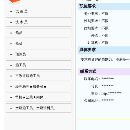
职位要求
试 验 员
专
业要
求：
不限
性
别要
求：
不限
技 术 员
婚
姻要求：
不限
船员
外
语：
不限
计
算机：
不限
船员
具
体要
求
预算员
要求有良好的自制力、能承受一
施工员
联
系方
式
市政道路施工员
联
系电
话：
*******
传
真：
*******
经理助理★服务员★
主
页：
http://*******
司机★公关★内保
公
司地
址
：
*******
土建施工员、土建资料员、