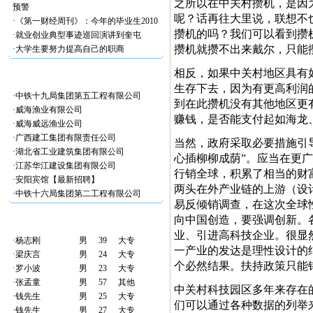
之所以在中关村攒机，是因
预警
呢？话再往大里说，联想不
·
《第一财经周刊》：今年的毕业生2010
攒机的吗？我们可以看到攒
·
就业创业典型事迹巡回演讲到奎屯
攒机就攒不出来戴尔，只能
·
大学生要努力提高自己的职商
相反，如果中关村地区具有
最新加入企业
生存下去，因为有更高利润
·
中铁十九局集团第五工程有限公司
到在此攒机没有其他地区更
·
威海渔业有限公司
赚钱，是否能支付起如海龙
·
威海威远渔业公司
·
广西建工集团有限责任公司
当然，政府采取必要措施引
·
湖北省工业建筑集团有限公司
心插柳柳成荫”。应当在更广阔
·
江苏华江建设集团有限公司
行销全球，积累了相当的财
·
安阳宾馆【最新招聘】
两头在外产业链的上游（设
·
中铁十六局集团第二工程有限公司
易反倾销调查，在这次全球
最新加入人才
向中国创造，要强调创新。
业、引进高科技企业。很显
·
杨志刚
男
39
大专
一产业的发达是理性设计的
·
梁庆言
男
24
大专
个必然结果。扶持政策只能
·
罗小波
男
23
大专
·
张孟童
男
57
其他
中关村科技园区多年来存在
·
钱先生
男
25
大专
们可以通过各种数据的列举
·
钱先生
男
27
大专