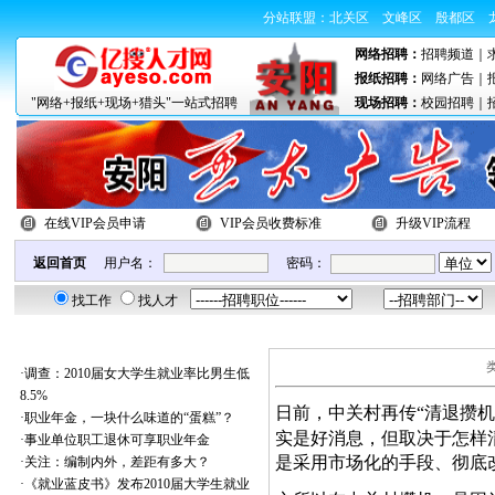
分站联盟：
北关区
文峰区
殷都区
网络招聘：
招聘频道
｜
报纸招聘：
网络广告
｜
"网络+报纸+现场+猎头"一站式招聘
现场招聘：
校园招聘
｜
在线VIP会员申请
VIP会员收费标准
升级VIP流程
返回首页
用户名：
密码：
找工作
找人才
本类最新加入
·
调查：2010届女大学生就业率比男生低
8.5%
日前，中关村再传“清退攒机
·
职业年金，一块什么味道的“蛋糕”？
实是好消息，但取决于怎样
·
事业单位职工退休可享职业年金
是采用市场化的手段、彻底
·
关注：编制内外，差距有多大？
·
《就业蓝皮书》发布2010届大学生就业