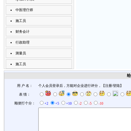
中医理疗师
施工员
财务会计
行政助理
测量员
施工员
给
用 户 名：
个人会员登录后，方能对企业进行评分，【
注册
/
登陆
】
表 情：
顺便打个分：
+2
+5
+10
-2
-5
-10