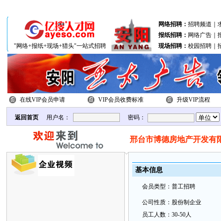
分站联盟：
北关区
文峰区
殷都区
网络招聘：
招聘频道
｜
报纸招聘：
网络广告
｜
"网络+报纸+现场+猎头"一站式招聘
现场招聘：
校园招聘
｜
在线VIP会员申请
VIP会员收费标准
升级VIP流程
返回首页
用户名：
密码：
邢台市博德房地产开发有
基本
信
息
会
员类
型：
普工招聘
公
司性质：
股份制企业
员
工
人数：
30-50人