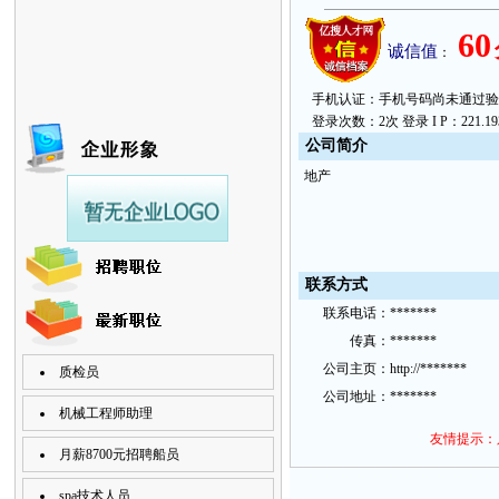
60
诚信值
：
手机认证：手机号码尚未通过验证。 上次
登录次数：2次 登录 I P：221.193.
公
司简
介
地产
联
系方
式
联
系
电话：
*******
传
真：
*******
公
司主
页：
http://*******
质检员
公
司地
址：
*******
机械工程师助理
友情提示：
月薪8700元招聘船员
spa技术人员