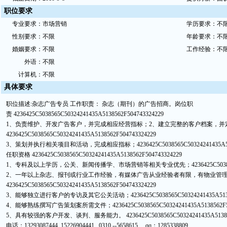
职位要求
专
业要
求：
市场营销
学
历要求：
不
性
别要
求：
不限
年龄要求：
不
婚
姻要求：
不限
工作经验：
不
外
语：
不限
计
算机：
不限
具
体要
求
职位描述:杂志广告专员 工作职责： 杂志（期刊）的广告招商。岗位职
责
4236425C5038565C50324241435A5138562F504743324229
1、负责维护、开发广告客户，并完成相应经营指标；2、建立完整的客户档案，并
4236425C5038565C50324241435A5138562F504743324229
3、策划并执行相关项目和活动，完成相应指标；
4236425C5038565C50324241435A
任职资格
4236425C5038565C50324241435A5138562F504743324229
1、专科及以上学历，公关、新闻传播学、市场营销等相关专业优先；
4236425C503
2、一年以上杂志、报刊或行业工作经验，有媒体广告从业经验者有限，有物业管
4236425C5038565C50324241435A5138562F504743324229
3、能够独立进行客户的专访及其它公关活动；
4236425C5038565C50324241435A51
4、能够熟练撰写广告策划案所需文件；
4236425C5038565C50324241435A5138562F
5、具有较强的客户开发、谈判、服务能力。
4236425C5038565C50324241435A5138
电话；13293087444 15226904441 0310 --5658615 qq；1285338809