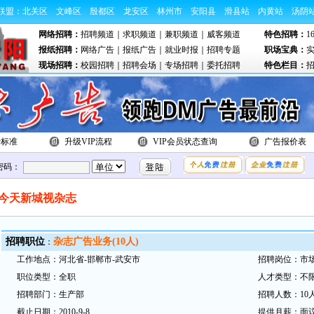
联盟：
北关区
文峰区
殷都区
龙安区
林州市
安阳县
滑县站
内黄站
汤阴
网络招聘：
招聘频道
｜
求职频道
｜
兼职频道
｜
威客频道
特色招聘：
1
报纸招聘：
网络广告
｜
报纸广告
｜
就业时报
｜
招聘专题
职场宝典：
现场招聘：
校园招聘
｜
招聘会场
｜
专场招聘
｜
委托招聘
特色栏目：
费标准
升级VIP流程
VIP会员状态查询
广告报价表
密码：
今天新城视杂志
招
聘职
位
杂志广告业务(10人)
：
工
作地
点：
河北省-邯郸市-武安市
招
聘岗
位：
市
职
位类型：
全职
人才类型：
不
招
聘部
门：
生产部
招
聘人数：
10
截
止日
期：
2010-9-8
提供月薪：
面