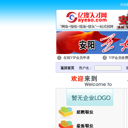
分站
"网络+报纸+现场+猎头"一站式招聘
在线VIP会员申请
VIP会员收
返回首页
用户名：