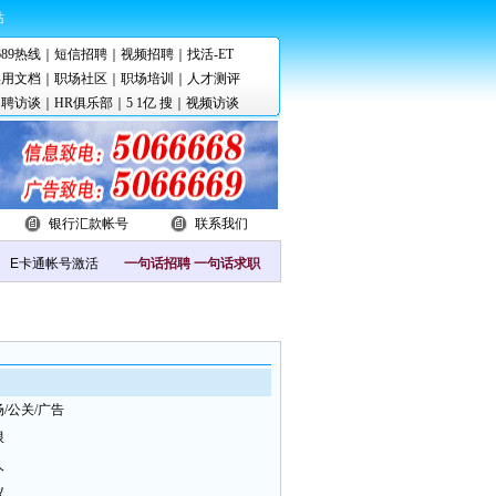
站
689热线
｜
短信招聘
｜
视频招聘
｜
找活-ET
实用文档
｜
职场社区
｜
职场培训
｜
人才测评
招聘访谈
｜
HR俱乐部
｜
5 1亿 搜
｜
视频访谈
银行汇款帐号
联系我们
一句话招聘
一句话求职
场/公关/广告
限
人
议