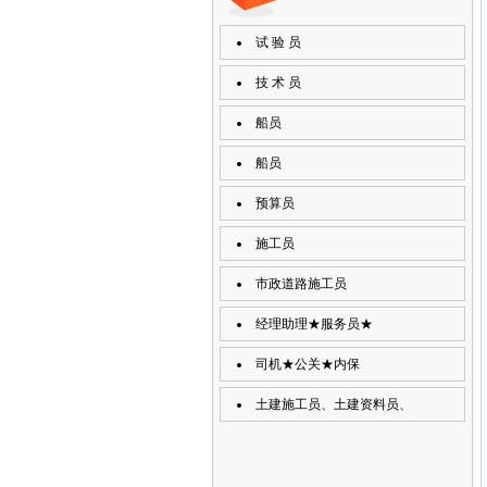
试 验 员
技 术 员
船员
船员
预算员
施工员
市政道路施工员
经理助理★服务员★
司机★公关★内保
土建施工员、土建资料员、