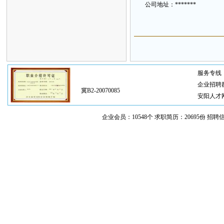
公
司地
址
：
*******