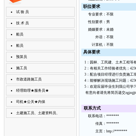
职位要求
试 验 员
专
业要
求：
不限
性
别要
求：
男
技 术 员
婚
姻要求：
未婚
船员
外
语：
不限
计
算机：
不限
船员
具
体要
求
预算员
1：园林、工民建、土木工程等
施工员
2：有相关工作经验者优先；
423
3：配合项目经理进行负责施工
市政道路施工员
4：能够解决现场施工问题；
423
5：欢迎应届毕业生到我公司学
经理助理★服务员★
有意向者请先将简历递交zgjzqjjt
司机★公关★内保
联
系方
式
土建施工员、土建资料员、
联
系电
话：
*******
传
真：
*******
主
页：
http://*******