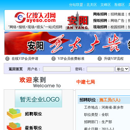
分站联盟：
北关区
文峰区
殷都区
网络招聘：
招聘频道
｜
报纸招聘：
网络广告
｜
"网络+报纸+现场+猎头"一站式招聘
现场招聘：
校园招聘
｜
在线VIP会员申请
VIP会员收费标准
升级VIP流程
返回首页
用户名：
密码：
中建七局
招
聘职
位
施工员(5人)
：
工
作地
点：
河南省-新乡市
职
位类型：
全职
招
聘部
门：
生产部
截
止日
期：
2011-1-1