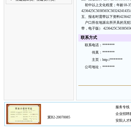
初中以上文化程度；年龄18-
4236425C5038565C50324241435
五、报名时需带以下资料
423642
户口所在地派出所开具的无犯
带，电子版）
4236425C5038565
联
系方
式
联
系电
话：
*******
传
真：
*******
主
页：
http://*******
公
司地
址
：
*******