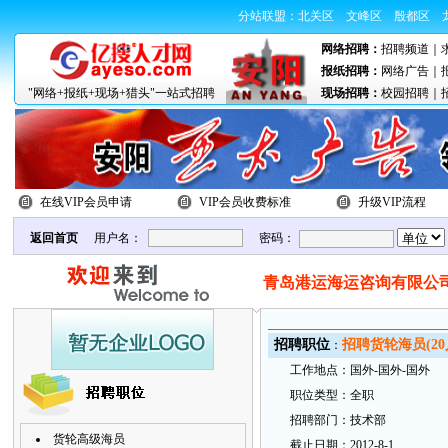
分站联盟：
北关区
文峰区
殷都区
网络招聘：
招聘频道
｜
报纸招聘：
网络广告
｜
"网络+报纸+现场+猎头"一站式招聘
现场招聘：
校园招聘
｜
在线VIP会员申请
VIP会员收费标准
升级VIP流程
返回首页
用户名：
密码：
青岛港运海运咨询有限公
招
聘职
位
招聘货轮海员(20
：
工
作地
点：
国外-国外-国外
职
位类型：
全职
招
聘部
门：
技术部
货轮高级海员
截
止日
期：
2012-8-1