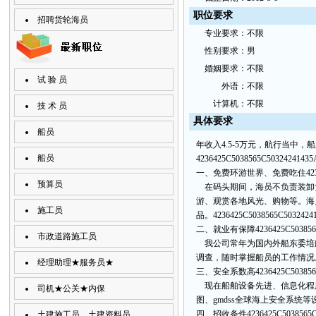
职位要求
招聘货轮海员
专
业要
求：
不限
性
别要
求：
男
婚
姻要求：
不限
试 验 员
外
语：
不限
计
算机：
不限
技 术 员
具
体要
求
船员
年收入4.5-5万元，航行当中
船员
4236425C5038565C50324241435
一、免费环游世界、免费吃住
42
预算员
在码头期间，海员不负责装卸
游、观赏各地风光、购物等。海
施工员
品。
4236425C5038565C5032424
二、就业有保障
4236425C50385
市政道路施工员
我公司常年为国内外船东委培船员
调查，随时掌握船员的工作情况
经理助理★服务员★
三、安全系数高
4236425C50385
现在船舶设备先进、信息化程度
司机★公关★内保
图、gmdss全球海上安全系统
四、招收条件
4236425C5038565
土建施工员、土建资料员、