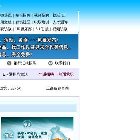
站
689热线
｜
短信招聘
｜
视频招聘
｜
找活-ET
实用文档
｜
职场社区
｜
职场培训
｜
人才测评
招聘访谈
｜
HR俱乐部
｜
5 1亿 搜
｜
视频访谈
银行汇款帐号
联系我们
一句话招聘
一句话求职
浏览：337 次
工商备案查询