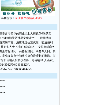
温馨提示：
企业会员诚信认证须知
阳市古老繁华的商业街北大街仅500米的距
家4A级旅游景区世界文化遗产－－殷墟博物
游资源丰富，酒店地理位置优越，交通便利，
是商务人士下榻的首选酒店！ 安阳奥玛商务
设有豪华标准间、商务标准间、商务单人间、豪
脑，是您商务办公和放松身心最理想的港湾。酒
光和音响及投影仪设备，可容纳200人会议、
A514E562F5043434E425A
5A514E562F5043434E425A
****
****
****