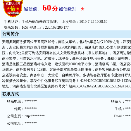
60
分
诚信值
诚信级别
：
：
手机认证：手机号码尚未通过验证。 上次登录：2010-7-25 10:38:19
登录次数：16次 登录 I P：220.168.206.177
公
司简
介
安阳奥玛商务酒店位于迎宾路19号，南临火车站，北邻汽车总站仅100米之遥，距安
离，离安阳最大的超市丹尼斯量贩也仅700米的距离，由酒店向西3.5公里可到达国
院，向北3公里便可到达安阳著名的人文景观景点袁林（袁世凯墓地），酒店周边旅
商业繁华，可谓风水宝地。游峡谷，观甲骨，商务洽谈住奥玛商务，商机运筹帷幄。
酒店是按照三星级酒店标准兴建，建筑面积10000余平方米，酒店楼高13层。酒店
华套房、商务套房共计128套。客房全部实现免费上网服务，商务客房配备办公电
店还设有会议室、商务中心、大堂吧、自助餐厅等。多功能会议厅配有专业演绎厅灯
冷餐酒会和舞会。享受个性化服务尽在奥玛商务！
4236425C5038565C50324241435
地址：河南省安阳市北关区迎宾路19号火车站南50米
4236425C5038565C5032424143
联
系方
式
联
系
电话：
*******
联系
人：
***
传
真：
*******
手机：
***
公
司主
页：
http://*******
Email：
***
公
司地
址：
*******