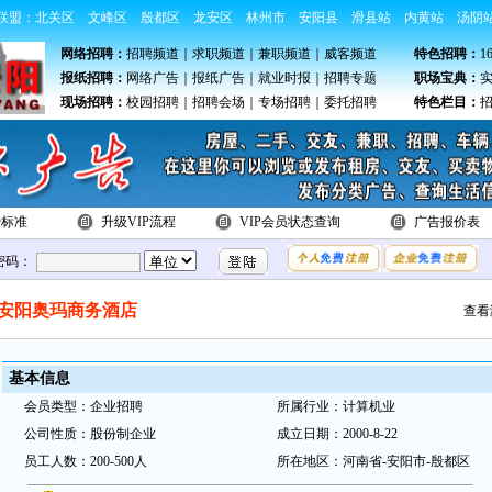
联盟：
北关区
文峰区
殷都区
龙安区
林州市
安阳县
滑县站
内黄站
汤阴
网络招聘：
招聘频道
｜
求职频道
｜
兼职频道
｜
威客频道
特色招聘：
1
报纸招聘：
网络广告
｜
报纸广告
｜
就业时报
｜
招聘专题
职场宝典：
现场招聘：
校园招聘
｜
招聘会场
｜
专场招聘
｜
委托招聘
特色栏目：
费标准
升级VIP流程
VIP会员状态查询
广告报价表
密码：
安阳奥玛商务酒店
查看
基本
信
息
会
员类
型：
企业招聘
所属行业：
计算机业
公
司性质：
股份制企业
成立日期：
2000-8-22
员
工
人数：
200-500人
所在地
区：
河南省-安阳市-殷都区