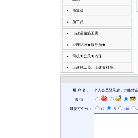
预算员
施工员
市政道路施工员
经理助理★服务员★
司机★公关★内保
土建施工员、土建资料员、
用 户 名：
个人会员登录后，方能对
表 情：
顺便打个分：
+2
+5
+10