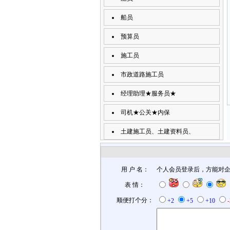
船员
预算员
施工员
市政道路施工员
经理助理★服务员★
司机★公关★内保
土建施工员、土建资料员、
用 户 名：
个人会员登录后，方能对
表 情：
顺便打个分：
+2
+5
+10