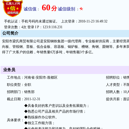
60
分
诚信值
诚信级别
：
：
手机认证：手机号码尚未通过验证。 上次登录：2010-11-23 16:49:32
登录次数：4次 登录 I P：123.9.116.231
公
司简
介
安阳市梁氏商贸有限公司是安阳钢铁集团一级代理商，专业板材供应商，主要经营高
向板、管线钢、普板、低合金板、容器板、锅炉板、槽钢、角钢、圆钢等。多年来
得了广大客户的信赖，年销售量6万多吨，年销售额3个多亿。
业务员
工
作地
点：
河南省-
安阳市-殷都区
招
聘职位：
销
职
位类
型：
全职
人才类型：
不
招聘部
门：
销售部
招聘人数：
10
截止日
期：
2011-12-31
提
供月薪：
面
◆具备良好的客户意识以及业务拓展能力；
◆熟悉公司产品及相关产品的市场行情；
◆熟练操作办公软件。
具体要
求：
◆独立工作能力强；
◆出色的表达能力和说服力，良好的团队合作精神；