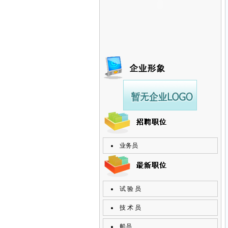
业务员
试 验 员
技 术 员
船员