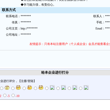
◆学习能力强，有责任心。
联
系方
式
联
系
电话：
*******
联系
人：
***
传
真：
*******
手机：
***
公
司主
页：
http://*******
Email：
***
公
司地
址：
*******
友情提示：只有本站注册用户（个人或企业）会员才能查看企
给本企业进行打分
企业进行评分，【
注册
/
登陆
】
-2
-5
-10