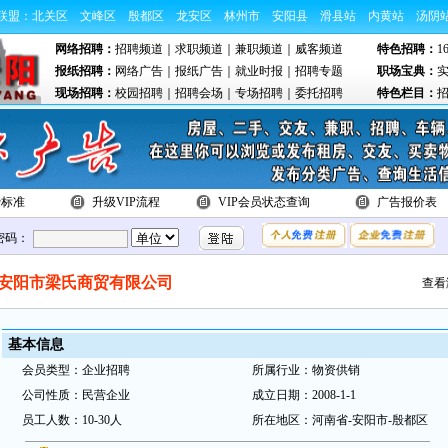
联盟：
北关区
文峰区
殷都区
龙安区
林州市
安阳县
滑县站
内黄站
汤阴
网络招聘：
招聘频道
｜
求职频道
｜
兼职频道
｜
威客频道
特色招聘：
1
报纸招聘：
网络广告
｜
报纸广告
｜
就业时报
｜
招聘专题
职场宝典：
现场招聘：
校园招聘
｜
招聘会场
｜
专场招聘
｜
委托招聘
特色栏目：
费标准
升级VIP流程
VIP会员状态查询
广告报价表
密码：
安阳市梁氏商贸有限公司
查看
基本
信
息
会
员类
型：
企业招聘
所属行业：
物资供销
公
司性质：
民营企业
成立日期：
2008-1-1
员
工
人数：
10-30人
所在地
区：
河南省-安阳市-殷都区