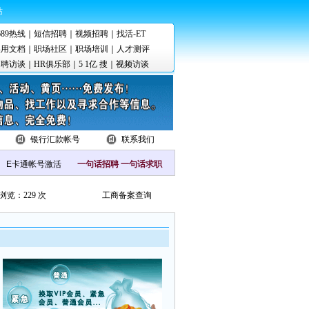
站
689热线
｜
短信招聘
｜
视频招聘
｜
找活-ET
实用文档
｜
职场社区
｜
职场培训
｜
人才测评
招聘访谈
｜
HR俱乐部
｜
5 1亿 搜
｜
视频访谈
银行汇款帐号
联系我们
一句话招聘
一句话求职
浏览：229 次
工商备案查询