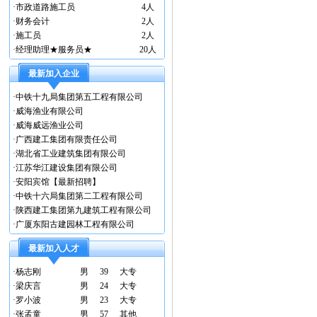
·
市政道路施工员
4人
·
财务会计
2人
·
施工员
2人
·
经理助理★服务员★
20人
最新加入企业
·
中铁十九局集团第五工程有限公司
·
威海渔业有限公司
·
威海威远渔业公司
·
广西建工集团有限责任公司
·
湖北省工业建筑集团有限公司
·
江苏华江建设集团有限公司
·
安阳宾馆【最新招聘】
·
中铁十六局集团第二工程有限公司
·
陕西建工集团第九建筑工程有限公司
·
广厦东阳古建园林工程有限公司
最新加入人才
·
杨志刚
男
39
大专
·
梁庆言
男
24
大专
·
罗小波
男
23
大专
·
张孟童
男
57
其他