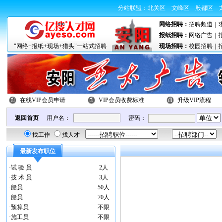
分站联盟：
北关区
文峰区
殷都区
网络招聘：
招聘频道
｜
报纸招聘：
网络广告
｜
"网络+报纸+现场+猎头"一站式招聘
现场招聘：
校园招聘
｜
在线VIP会员申请
VIP会员收费标准
升级VIP流程
返回首页
用户名：
密码：
找工作
找人才
最新发布职位
·
试 验 员
2人
·
技 术 员
3人
·
船员
50人
·
船员
70人
·
预算员
不限
·
施工员
不限