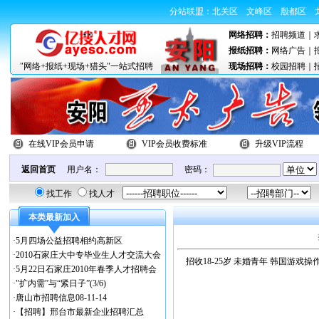
分站联盟：
北关区
文峰区
殷都区
网络招聘：
招聘频道
｜
报纸招聘：
网络广告
｜
"网络+报纸+现场+猎头"一站式招聘
现场招聘：
校园招聘
｜
在线VIP会员申请
VIP会员收费标准
升级VIP流程
返回首页
用户名：
密码：
找工作
找人才
本类最新加入
·
5月四场公益招聘相约高新区
·
2010石家庄大中专毕业生人才交流大会
招收18-25岁 未婚青年 韩国游戏操
·
5月22日石家庄2010年春季人才招聘会
·
"扩内需”与“紧日子”(3/6)
·
唐山市招聘信息08-11-14
·
【招聘】邢台市最新企业招聘汇总