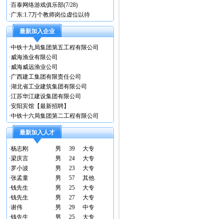
·
百泰网络游戏俱乐部(7/28)
·
广东:1.7万个教师岗位虚位以待
最新加入企业
·
中铁十九局集团第五工程有限公司
·
威海渔业有限公司
·
威海威远渔业公司
·
广西建工集团有限责任公司
·
湖北省工业建筑集团有限公司
·
江苏华江建设集团有限公司
·
安阳宾馆【最新招聘】
·
中铁十六局集团第二工程有限公司
最新加入人才
·
杨志刚
男
39
大专
·
梁庆言
男
24
大专
·
罗小波
男
23
大专
·
张孟童
男
57
其他
·
钱先生
男
25
大专
·
钱先生
男
27
大专
·
谢伟
男
29
中专
·
钱先生
男
25
大专