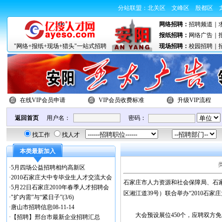
分站联盟：
北关区
文峰区
殷都区
网络招聘：
招聘频道
｜
报纸招聘：
网络广告
｜
"网络+报纸+现场+猎头"一站式招聘
现场招聘：
校园招聘
｜
在线VIP会员申请
VIP会员收费标准
升级VIP流程
返回首页
用户名：
密码：
找工作
找人才
本类最新加入
·
5月四场公益招聘相约高新区
·
2010石家庄大中专毕业生人才交流大会
石家庄市人力资源和社会保障局、石家
·
5月22日石家庄2010年春季人才招聘会
区湘江道39号）联合举办“2010石
·
"扩内需”与“紧日子”(3/6)
·
唐山市招聘信息08-11-14
大会预设展位450个，应聘双方免
·
【招聘】邢台市最新企业招聘汇总