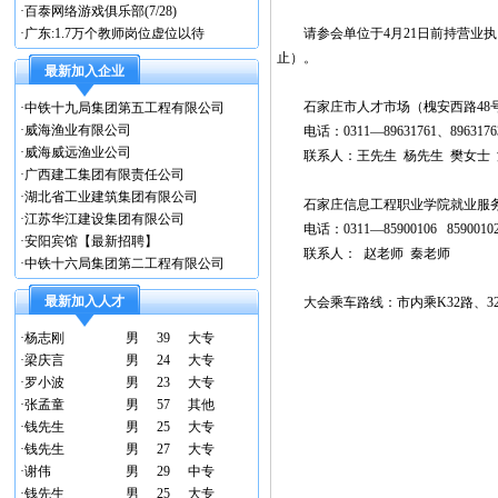
·
百泰网络游戏俱乐部(7/28)
·
广东:1.7万个教师岗位虚位以待
请参会单位于4月21日前持营业执
止）。
最新加入企业
石家庄市人才市场（槐安西路48号4
·
中铁十九局集团第五工程有限公司
·
威海渔业有限公司
电话：0311—89631761、8963176
·
威海威远渔业公司
联系人：王先生 杨先生 樊女士 
·
广西建工集团有限责任公司
·
湖北省工业建筑集团有限公司
石家庄信息工程职业学院就业服
·
江苏华江建设集团有限公司
电话：0311—85900106 859001
·
安阳宾馆【最新招聘】
联系人： 赵老师 秦老师
·
中铁十六局集团第二工程有限公司
最新加入人才
大会乘车路线：市内乘K32路、32
·
杨志刚
男
39
大专
·
梁庆言
男
24
大专
·
罗小波
男
23
大专
·
张孟童
男
57
其他
·
钱先生
男
25
大专
·
钱先生
男
27
大专
·
谢伟
男
29
中专
·
钱先生
男
25
大专