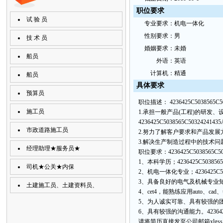
职位要求
试 验 员
专
业要
求：
机电一体化
性
别要
求：
男
技 术 员
婚
姻要求：
未婚
船员
外
语：
英语
计
算机：
精通
船员
具
体要
求
预算员
职位描述：
4236425C5038565C5
施工员
1.承担一般产品(工程)的研发
4236425C5038565C50324241435
市政道路施工员
2.努力了解客户要求和产品发展
3.解决生产制造过程中的技术问
经理助理★服务员★
职位要求：
4236425C5038565C5
1、本科学历；
4236425C503856
司机★公关★内保
2、机电一体化专业；
4236425C5
3、具备良好的电气及机械专业
土建施工员、土建资料员、
4、cet4，能熟练应用auto、ca
5、为人诚实可靠、具有较强的
6、具有较强的沟通能力。
42364
请将简历直接发至公司邮箱xlgss166