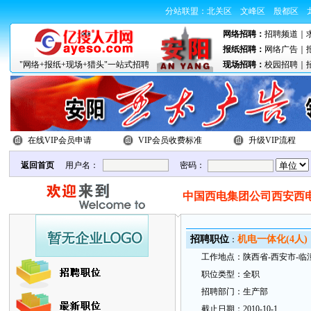
分站联盟：
北关区
文峰区
殷都区
网络招聘：
招聘频道
｜
报纸招聘：
网络广告
｜
"网络+报纸+现场+猎头"一站式招聘
现场招聘：
校园招聘
｜
在线VIP会员申请
VIP会员收费标准
升级VIP流程
返回首页
用户名：
密码：
中国西电集团公司西安西
招
聘职
位
机电一体化(4人)
：
工
作地
点：
陕西省-西安市-临
职
位类型：
全职
招
聘部
门：
生产部
截
止日
期：
2010-10-1