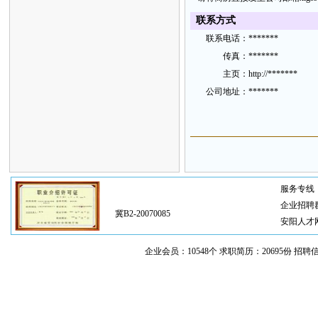
联
系方
式
联
系电
话：
*******
传
真：
*******
主
页：
http://*******
公
司地
址
：
*******