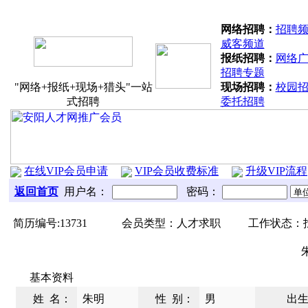
分站联盟：
北关区
文峰区
殷都区
龙
网络招聘：
招聘
威客频道
报纸招聘：
网络
招聘专题
"网络+报纸+现场+猎头"一站
现场招聘：
校园
式招聘
委托招聘
在线VIP会员申请
VIP会员收费标准
升级VIP流程
返回首页
用户名：
密码：
简历编号:13731
会员类型：人才求职
工作状态：
基本资料
姓 名：
朱明
性 别：
男
出