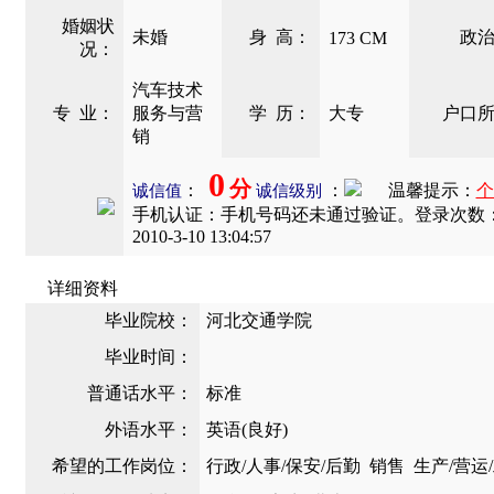
婚姻状
未婚
身 高：
政
173
CM
况：
汽车技术
专 业：
服务与营
学 历：
大专
户口
销
0
分
：
：
温馨提示：
个
诚信值
诚信级别
手机认证：
手机号码还未通过验证。
登录次数：6
2010-3-10 13:04:57
详细资料
毕业院校：
河北交通学院
毕业时间：
普通话水平：
标准
外语水平：
英语(良好)
希望的工作岗位：
行政/人事/保安/后勤 销售 生产/营运