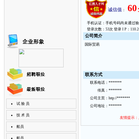
60
诚信值
：
手机认证：手机号码尚未通过验证。 上次
登录次数：53次 登录 I P：110.246
公
司简
介
国际贸易
联
系方
式
联
系
电话：
*******
传
真：
*******
公
司主
页：
http://*******
试 验 员
公
司地
址：
*******
技 术 员
友情提示：
船员
船员