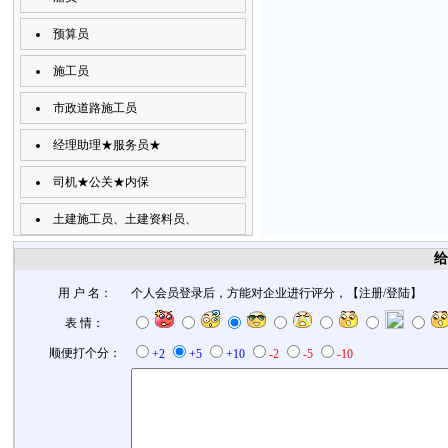
预算员
施工员
市政道路施工员
经理助理★服务员★
司机★公关★内保
土建施工员、土建资料员、
给
用 户 名：
个人会员登录后，方能对企业进行评分，【
注册
/
登陆
】
表 情：
顺便打个分：
+2
+5
+10
-2
-5
-10