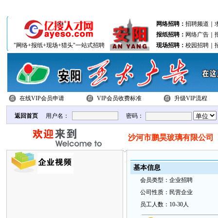
分站联盟：
北关区
文峰区
殷都区
网络招聘：
招聘频道
｜
报纸招聘：
网络广告
｜
"网络+报纸+现场+猎头"一站式招聘
现场招聘：
校园招聘
｜
在线VIP会员申请
VIP会员收费标准
升级VIP流程
返回首页
用户名：
密码：
沙河市鹏昊玻璃有限公司
基本
信
息
会
员类
型：
企业招聘
公
司性质：
民营企业
员
工
人数：
10-30人