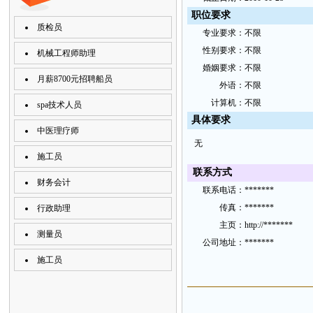
职位要求
质检员
专
业要
求：
不限
性
别要
求：
不限
机械工程师助理
婚
姻要求：
不限
月薪8700元招聘船员
外
语：
不限
计
算机：
不限
spa技术人员
具
体要
求
中医理疗师
无
施工员
联
系方
式
财务会计
联
系电
话：
*******
传
真：
*******
行政助理
主
页：
http://*******
测量员
公
司地
址
：
*******
施工员