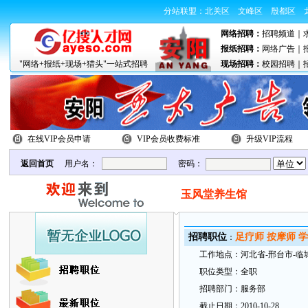
分站联盟：
北关区
文峰区
殷都区
网络招聘：
招聘频道
｜
报纸招聘：
网络广告
｜
"网络+报纸+现场+猎头"一站式招聘
现场招聘：
校园招聘
｜
在线VIP会员申请
VIP会员收费标准
升级VIP流程
返回首页
用户名：
密码：
玉风堂养生馆
招
聘职
位
足疗师 按摩师 学员
：
工
作地
点：
河北省-邢台市-临
职
位类型：
全职
招
聘部
门：
服务部
截
止日
期：
2010-10-28