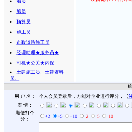
船员
船员
预算员
施工员
市政道路施工员
经理助理★服务员★
司机★公关★内保
土建施工员、土建资料
员、
给
用 户 名：
个人会员登录后，方能对企业进行评分，【
表 情：
顺便打个
+2
+5
+10
-2
-5
-10
分：