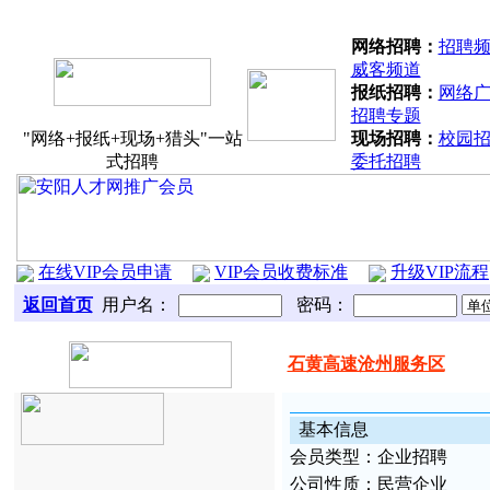
分站联盟：
北关区
文峰区
殷都区
龙
网络招聘：
招聘
威客频道
报纸招聘：
网络
招聘专题
"网络+报纸+现场+猎头"一站
现场招聘：
校园
式招聘
委托招聘
在线VIP会员申请
VIP会员收费标准
升级VIP流程
返回首页
用户名：
密码：
石黄高速沧州服务区
基本
信
息
会
员类
型：
企业招聘
公
司性质：
民营企业