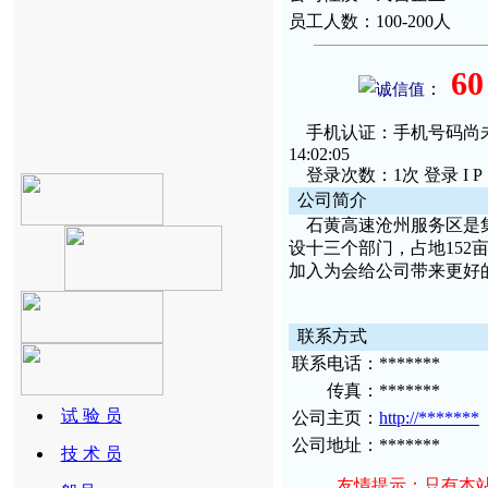
员
工
人数：
100-200人
60
：
诚信值
手机认证：手机号码尚未通过
14:02:05
登录次数：1次 登录 I P：110
公
司简
介
石黄高速沧州服务区是集
设十三个部门，占地15
加入为会给公司带来更好
联
系方
式
联
系
电话：
*******
传
真：
*******
试 验 员
公
司主
页：
http://*******
公
司地
址：
*******
技 术 员
友情提示：只有本