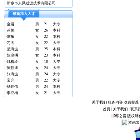
·
新乡市东风过滤技术有限公司
最新加入人才
·
金岩
男
21
大专
·
苏娜
女
26
本科
·
陈敏
女
22
本科
·
刁杰
女
22
大专
·
范海波
男
25
本科
·
陈晓明
女
23
本科
·
姚梅玲
女
18
大专
·
陈静涛
女
24
大专
·
张海波
男
24
大专
·
常亮
男
22
大专
·
杨世伟
男
24
本科
·
李亚楠
女
21
大专
关于我们
服务内容
收费标准
首页
|
关于我们
|
联系
邯郸之窗 版权所有 
本站常