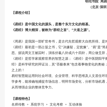
明伦书院 周易
（北京·深圳
【课程介绍】
《易经》是中国文化的源头，是整个东方文化的根基。
《易经》博大精深，被称为“群经之首”、“大道之源”。
《周易》是我国一部旷世奇书，是古代先哲观察大自然所得。是
《易经》最初是一部占筮之书，它“决嫌疑，定犹豫”。“易”是“简
思。据说周文王被囚时，演练伏羲八卦成六十四卦，周公做爻辞
《易经》是哲学家观察世界的智慧之源；《易经》是中医阴阳平
经》是科学研究的辩证法，其“否极泰来”包含着事物变化的奥秘
之上的！
易经智慧能运用到社会环境、企业管理、科学思维及人文居住环
学参考，能准确地捕捉市场信息，明辩市场变化，分析市场机遇
从而增强企业的整体竞争力。
【课程特色】
名师传教 + 系统学习 + 文化考